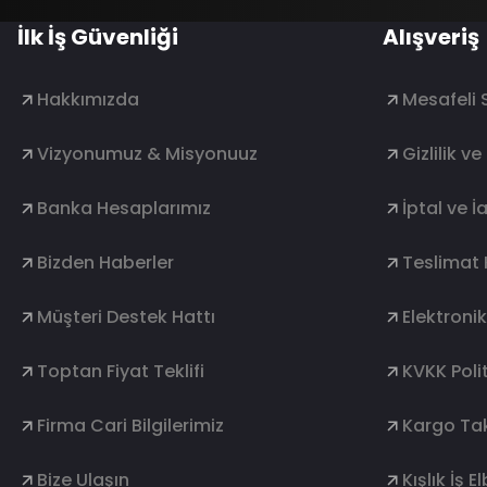
İlk İş Güvenliği
Alışveriş
Hakkımızda
Mesafeli 
Vizyonumuz & Misyonuuz
Gizlilik v
Banka Hesaplarımız
İptal ve İ
Bizden Haberler
Teslimat 
Müşteri Destek Hattı
Elektroni
Toptan Fiyat Teklifi
KVKK Polit
Firma Cari Bilgilerimiz
Kargo Tak
Bize Ulaşın
Kışlık İş E