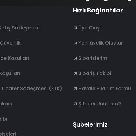
Hızlı Bağlantılar
Satış Sözleşmesi
Üye Girişi
e Güvenlik
Yeni üyelik Oluştur
ade Koşulları
Siparişlerim
Koşulları
Sipariş Takibi
k Ticaret Sözleşmesi (ETK)
Havale Bildirim Formu
ikası
Şifremi Unuttum?
ibi
Şubelerimiz
lbiseleri