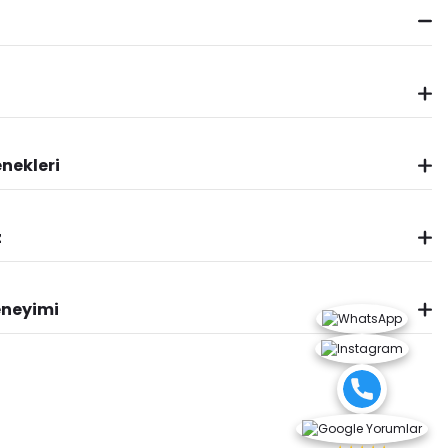
nekleri
z
eneyimi