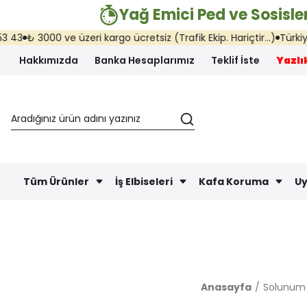
Yağ Emici Ped ve Sosisler
₺ 3000 ve üzeri kargo ücretsiz (Trafik Ekip. Hariçtir...)
Türkiye'nin
Hakkımızda
Banka Hesaplarımız
Teklif İste
Yazlık
Tüm Ürünler
İş Elbiseleri
Kafa Koruma
Uy
Anasayfa
Solunum