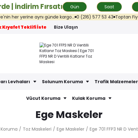
de | İndirim Fırsatı
Gün
Saat
 her yerine aynı günde kargo...
0 (216) 577 53 43
Toptan Fiyat Tek
 Kıyafet Teklifi İste
Bize Ulaşın
arı Levhaları
Solunum Koruma
Trafik Malzemeler
Vücut Koruma
Kulak Koruma
Ege Maskeler
 Koruma
Toz Maskeleri
Ege Maskeler
Ege 701 FFP3 NR D Venti