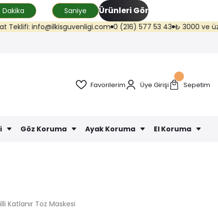
Ürünleri Gör
Dakika
Saniye
lifi: info@ilkisguvenligi.com
0 (216) 577 53 43
₺ 3000 ve üzeri kar
Favorilerim
Üye Girişi
Sepetim
i
Göz Koruma
Ayak Koruma
El Koruma
lli Katlanır Toz Maskesi