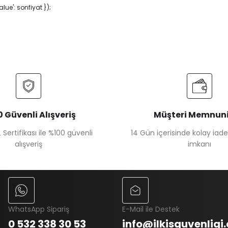
ue': sonfiyat });
 Güvenli Alışveriş
Müşteri Memnuni
 Sertifikası ile %100 güvenli
14 Gün içerisinde kolay iad
alışveriş
imkanı
WhatsApp Sipariş
E-Mail ile Destek
0 532 338 30 53
info@ilkisguvenligi