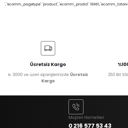
', 'ecomm_pagetype': 'product', 'ecomm_prodid': 19961, 'ecomm_totalval
Ücretsiz Kargo
%100
₺ 3000 ve üzeri siparişlerinizde
Ücretsiz
250 Bit SSL
Kargo
Müşteri Hizmetleri
0 216 577 53 43