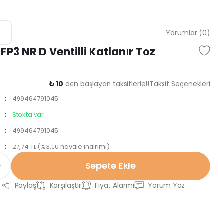
Yorumlar (0)
FP3 NR D Ventilli Katlanır Toz
₺ 10
den başlayan taksitlerle!!
Taksit Seçenekleri
499464791045
Stokta var
499464791045
27,74 TL (%3,00 havale indirimi)
Sepete Ekle
t
Paylaş
Karşılaştır
Fiyat Alarmı
Yorum Yaz