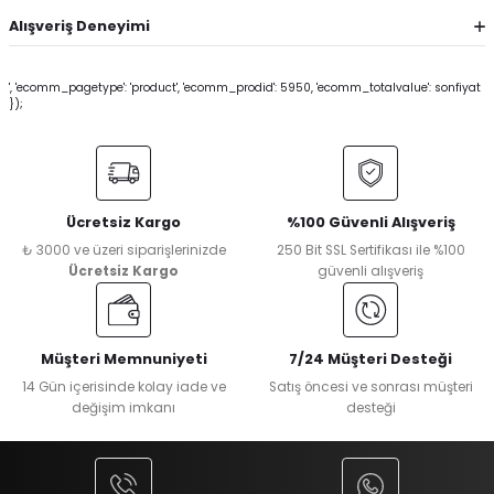
Alışveriş Deneyimi
', 'ecomm_pagetype': 'product', 'ecomm_prodid': 5950, 'ecomm_totalvalue': sonfiyat
});
Ücretsiz Kargo
%100 Güvenli Alışveriş
₺ 3000 ve üzeri siparişlerinizde
250 Bit SSL Sertifikası ile %100
Ücretsiz Kargo
güvenli alışveriş
Müşteri Memnuniyeti
7/24 Müşteri Desteği
14 Gün içerisinde kolay iade ve
Satış öncesi ve sonrası müşteri
değişim imkanı
desteği