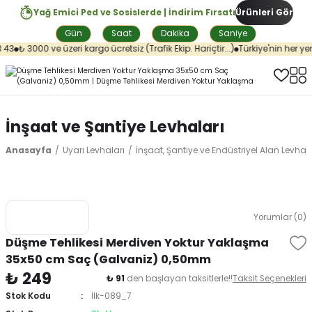
Yağ Emici Ped ve Sosislerde | İndirim Fırsatı
Ürünleri Gör
Gün
Saat
Dakika
Saniye
43
₺ 3000 ve üzeri kargo ücretsiz (Trafik Ekip. Hariçtir...)
Türkiye'nin her yeri
İnşaat ve Şantiye Levhaları
Anasayfa
Uyarı Levhaları
İnşaat, Şantiye ve Endüstriyel Alan Levhala
Yorumlar (0)
Düşme Tehlikesi Merdiven Yoktur Yaklaşma
35x50 cm Saç (Galvaniz) 0,50mm
₺ 249
₺ 91
den başlayan taksitlerle!!
Taksit Seçenekleri
Stok Kodu
İlk-089_7