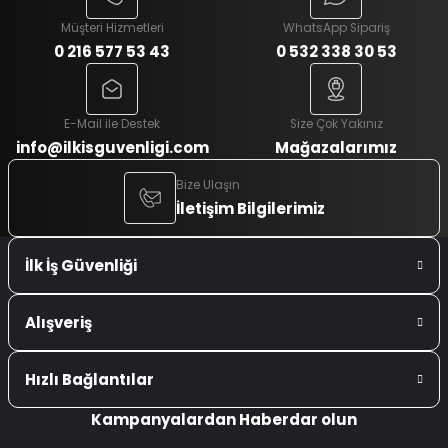
Müşteri Hizmetleri
WhatsApp Sipariş
0 216 577 53 43
0 532 338 30 53
E-Mail ile Destek
Size Çok Yakınız
info@ilkisguvenligi.com
Mağazalarımız
Bize Ulaşın
İletişim Bilgilerimiz
İlk İş Güvenliği
Alışveriş
Hızlı Bağlantılar
Kampanyalardan Haberdar olun