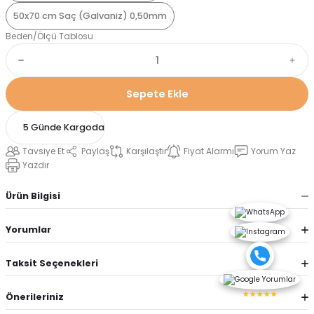
50x70 cm Saç (Galvaniz) 0,50mm
Beden/Ölçü Tablosu
Sepete Ekle
5 Günde Kargoda
Tavsiye Et
Paylaş
Karşılaştır
Fiyat Alarmı
Yorum Yaz
Yazdır
Ürün Bilgisi
Yorumlar
Taksit Seçenekleri
★★★★★
Önerileriniz