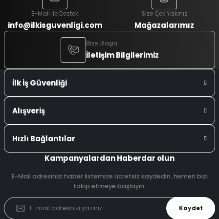
E-Mail ile Destek
Size Çok Yakınız
info@ilkisguvenligi.com
Mağazalarımız
Bize Ulaşın
İletişim Bilgilerimiz
İlk İş Güvenliği
Alışveriş
Hızlı Bağlantılar
Kampanyalardan Haberdar olun
E-Mail adresinizi haber listemize ücretsiz kaydedin, hemen bizi
takip etmeye başlayın.
Kaydet