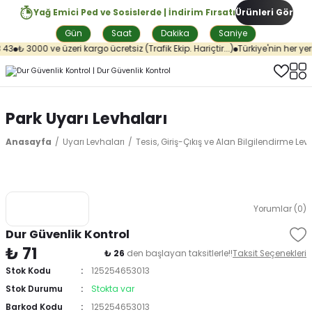
Yağ Emici Ped ve Sosislerde | İndirim Fırsatı
Ürünleri Gör
Gün
Saat
Dakika
Saniye
43
₺ 3000 ve üzeri kargo ücretsiz (Trafik Ekip. Hariçtir...)
Türkiye'nin her yeri
Park Uyarı Levhaları
Anasayfa
Uyarı Levhaları
Tesis, Giriş-Çıkış ve Alan Bilgilendirme Lev
Yorumlar (0)
Dur Güvenlik Kontrol
₺ 71
₺ 26
den başlayan taksitlerle!!
Taksit Seçenekleri
Stok Kodu
125254653013
Stok Durumu
Stokta var
Barkod Kodu
125254653013