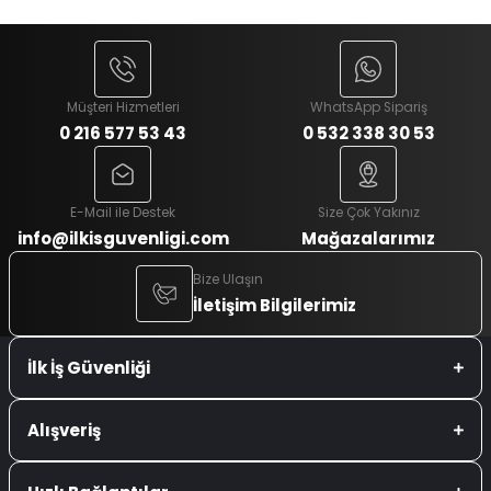
Müşteri Hizmetleri
WhatsApp Sipariş
0 216 577 53 43
0 532 338 30 53
E-Mail ile Destek
Size Çok Yakınız
info@ilkisguvenligi.com
Mağazalarımız
Bize Ulaşın
İletişim Bilgilerimiz
İlk İş Güvenliği
Alışveriş