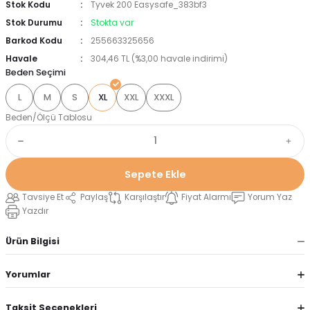
Stok Kodu
Tyvek 200 Easysafe_383bf3
Stok Durumu
Stokta var
Barkod Kodu
255663325656
Havale
304,46 TL (%3,00 havale indirimi)
Beden Seçimi
L
M
S
XL
XXL
XXXL
Beden/Ölçü Tablosu
Sepete Ekle
Tavsiye Et
Paylaş
Karşılaştır
Fiyat Alarmı
Yorum Yaz
Yazdır
Ürün Bilgisi
Yorumlar
Taksit Seçenekleri