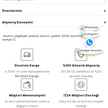
Önerileriniz
Alışveriş Deneyimi
', 'ecomm_pagetype': 'product', 'ecomm_prodid': 20553, 'ecomm_totalvalue':
sonfiyat });
★★★★★
Ücretsiz Kargo
%100 Güvenli Alışveriş
₺ 3000 ve üzeri siparişlerinizde
250 Bit SSL Sertifikası ile %100
Ücretsiz Kargo
güvenli alışveriş
Müşteri Memnuniyeti
7/24 Müşteri Desteği
14 Gün içerisinde kolay iade ve
Satış öncesi ve sonrası müşteri
değişim imkanı
desteği