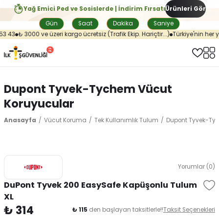
Yağ Emici Ped ve Sosislerde | İndirim Fırsatı
Ürünleri Gör
Gün
Saat
Dakika
Saniye
3 43
₺ 3000 ve üzeri kargo ücretsiz (Trafik Ekip. Hariçtir...)
Türkiye'nin her y
Dupont Tyvek-Tychem Vücut
Koruyucular
Anasayfa
Vücut Koruma
Tek Kullanımlık Tulum
Dupont Tyvek-Ty
Yorumlar (0)
DuPont Tyvek 200 EasySafe Kapüşonlu Tulum
XL
₺ 314
₺ 115
den başlayan taksitlerle!!
Taksit Seçenekleri