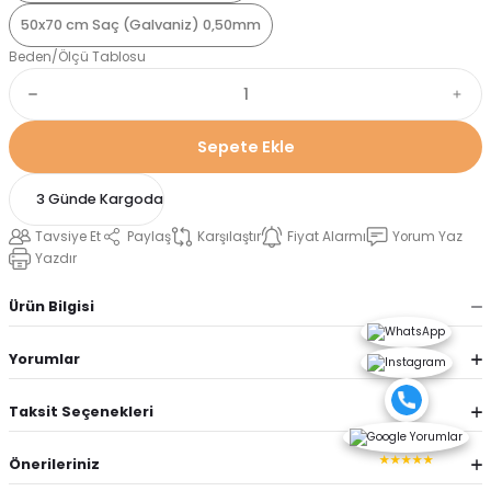
50x70 cm Saç (Galvaniz) 0,50mm
Beden/Ölçü Tablosu
Sepete Ekle
3 Günde Kargoda
Tavsiye Et
Paylaş
Karşılaştır
Fiyat Alarmı
Yorum Yaz
Yazdır
Ürün Bilgisi
Yorumlar
Taksit Seçenekleri
★★★★★
Önerileriniz