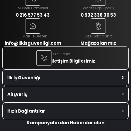
Müşteri Hizmetleri
WhatsApp Sipariş
0 216 577 53 43
0 532 338 30 53
E-Mail ile Destek
Size Çok Yakınız
info@ilkisguvenligi.com
Mağazalarımız
Bize Ulaşın
İletişim Bilgilerimiz
İlk İş Güvenliği
Alışveriş
Hızlı Bağlantılar
Kampanyalardan Haberdar olun