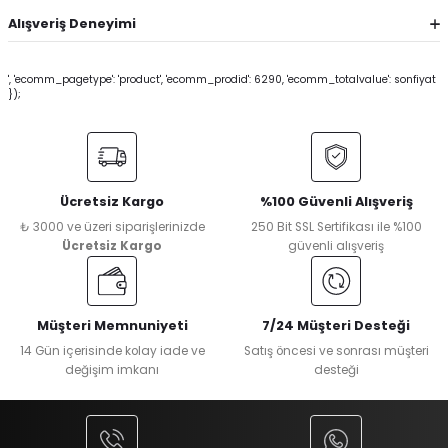
Alışveriş Deneyimi
', 'ecomm_pagetype': 'product', 'ecomm_prodid': 6290, 'ecomm_totalvalue': sonfiyat
});
Ücretsiz Kargo
%100 Güvenli Alışveriş
₺ 3000 ve üzeri siparişlerinizde
250 Bit SSL Sertifikası ile %100
Ücretsiz Kargo
güvenli alışveriş
Müşteri Memnuniyeti
7/24 Müşteri Desteği
14 Gün içerisinde kolay iade ve
Satış öncesi ve sonrası müşteri
değişim imkanı
desteği