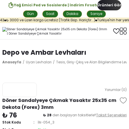
Yağ Emici Ped ve Sosislerde | İndirim Fırsatı
Ürünleri Gör
Gün
Saat
Dakika
Saniye
3
₺ 3000 ve üzeri kargo ücretsiz (Trafik Ekip. Hariçtir...)
Türkiye'nin her yerin
Depo ve Ambar Levhaları
Anasayfa
Uyarı Levhaları
Tesis, Giriş-Çıkış ve Alan Bilgilendirme Lev
Yorumlar (0)
Döner Sandalyeye Çıkmak Yasaktır 25x35 cm
Dekota (Forex) 3mm
₺ 76
₺ 28
den başlayan taksitlerle!!
Taksit Seçenekleri
Stok Kodu
İlk-054_3