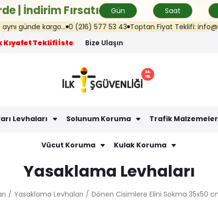
de | İndirim Fırsatı
Gün
Saat
argo...
0 (216) 577 53 43
Toptan Fiyat Teklifi: info@ilkisguvenlig
 Kıyafet Teklifi İste
Bize Ulaşın
arı Levhaları
Solunum Koruma
Trafik Malzemeler
Vücut Koruma
Kulak Koruma
Yasaklama Levhaları
rı
Yasaklama Levhaları
Dönen Cisimlere Elini Sokma 35x50 