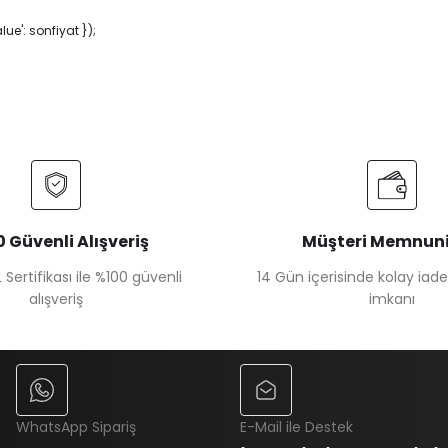
e': sonfiyat });
 Güvenli Alışveriş
Müşteri Memnuni
 Sertifikası ile %100 güvenli
14 Gün içerisinde kolay iad
alışveriş
imkanı
WhatsApp Sipariş
E-Mail ile Destek