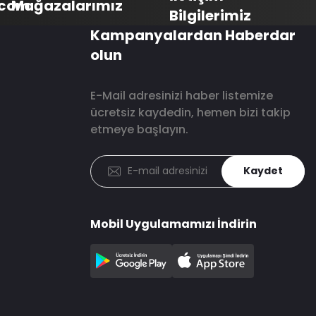
.com
Mağazalarımız
Bilgilerimiz
Kampanyalardan Haberdar
olun
E-Mail adresinizi haber listemize
ücretsiz kaydedin, hemen bizi takip
etmeye başlayın.
Kaydet
Mobil Uygulamamızı İndirin