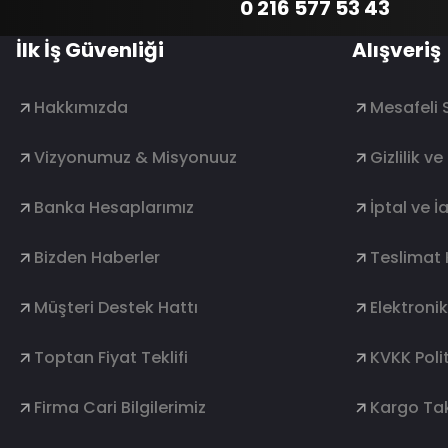
0 216 577 53 43
İlk İş Güvenliği
Alışveriş
Hakkımızda
Mesafeli 
Vizyonumuz & Misyonuuz
Gizlilik v
Banka Hesaplarımız
İptal ve İ
Bizden Haberler
Teslimat 
Müşteri Destek Hattı
Elektroni
Toptan Fiyat Teklifi
KVKK Polit
Firma Cari Bilgilerimiz
Kargo Tak