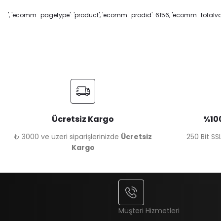
', 'ecomm_pagetype': 'product', 'ecomm_prodid': 6156, 'ecomm_totalvalu
Ücretsiz Kargo
%100
₺ 3000 ve üzeri siparişlerinizde
Ücretsiz
250 Bit SSL
Kargo
Müşteri Hizmetleri