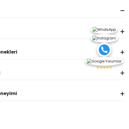
nekleri
★★★★★
z
eneyimi