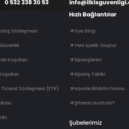
0 532 338 30 53
info@ilkisguvenligi
Hızlı Bağlantılar
Satış Sözleşmesi
Üye Girişi
e Güvenlik
Yeni üyelik Oluştur
ade Koşulları
Siparişlerim
Koşulları
Sipariş Takibi
k Ticaret Sözleşmesi (ETK)
Havale Bildirim Formu
ikası
Şifremi Unuttum?
ibi
Şubelerimiz