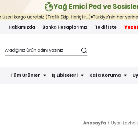
Yağ Emici Ped ve Sosisler
retsiz (Trafik Ekip. Hariçtir...)
Türkiye'nin her yerine aynı günde k
Hakkımızda
Banka Hesaplarımız
Teklif İste
Yazlık
Tüm Ürünler
İş Elbiseleri
Kafa Koruma
Uy
Anasayfa
Uyarı Levhala