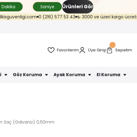
Ürünleri Gör
Dakika
Saniye
i.com
0 (216) 577 53 43
₺ 3000 ve üzeri kargo ücretsiz (Trafik Ekip. 
Favorilerim
Üye Girişi
Sepetim
i
Göz Koruma
Ayak Koruma
El Koruma
cm Saç (Galvaniz) 0,50mm