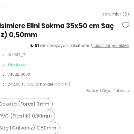
Yorumlar (0)
simlere Elini Sokma 35x50 cm Saç
iz) 0,50mm
₺ 91
den başlayan taksitlerle!!
Taksit Seçenekleri
İlk-037_7
Stokta var
7452210000
242,00 TL (%3,00 havale indirimi)
Beden/Ölçü Tablosu
Dekota (Forex) 3mm
PVC (Plastik) 0,50mm
Saç (Galvaniz) 0,50mm