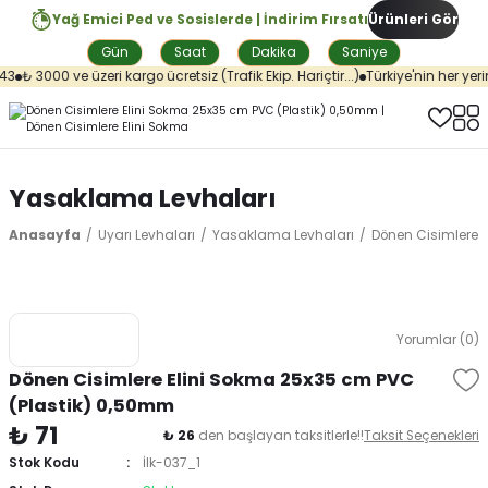
Yağ Emici Ped ve Sosislerde | İndirim Fırsatı
Ürünleri Gör
Gün
Saat
Dakika
Saniye
3
₺ 3000 ve üzeri kargo ücretsiz (Trafik Ekip. Hariçtir...)
Türkiye'nin her yerin
Yasaklama Levhaları
Anasayfa
Uyarı Levhaları
Yasaklama Levhaları
Dönen Cisimlere 
Yorumlar (0)
Dönen Cisimlere Elini Sokma 25x35 cm PVC
(Plastik) 0,50mm
₺ 71
₺ 26
den başlayan taksitlerle!!
Taksit Seçenekleri
Stok Kodu
İlk-037_1