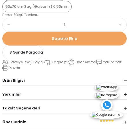
50x70 cm Saç (Galvaniz) 0,50mm
Beden/Ölçü Tablosu
Sepete Ekle
3 Günde Kargoda
Tavsiye Et
Paylaş
Karşılaştır
Fiyat Alarmı
Yorum Yaz
Yazdır
Ürün Bilgisi
Yorumlar
Taksit Seçenekleri
★★★★★
Önerileriniz