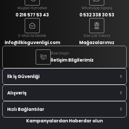
Müşteri Hizmetleri
WhatsApp Sipariş
0 216 577 53 43
0 532 338 30 53
E-Mail ile Destek
Size Çok Yakınız
info@ilkisguvenligi.com
Mağazalarımız
Bize Ulaşın
İletişim Bilgilerimiz
İlk İş Güvenliği
Alışveriş
Hızlı Bağlantılar
Kampanyalardan Haberdar olun