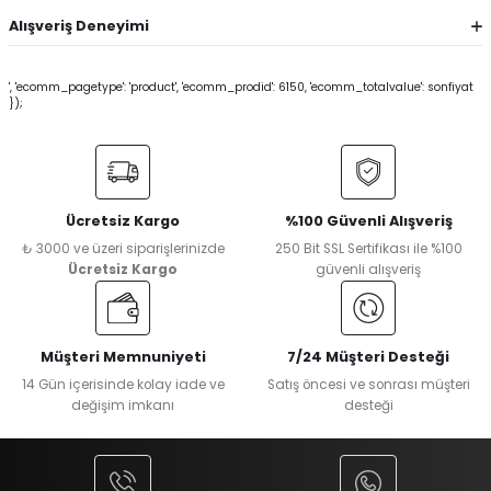
Alışveriş Deneyimi
', 'ecomm_pagetype': 'product', 'ecomm_prodid': 6150, 'ecomm_totalvalue': sonfiyat
});
Ücretsiz Kargo
%100 Güvenli Alışveriş
₺ 3000 ve üzeri siparişlerinizde
250 Bit SSL Sertifikası ile %100
Ücretsiz Kargo
güvenli alışveriş
Müşteri Memnuniyeti
7/24 Müşteri Desteği
14 Gün içerisinde kolay iade ve
Satış öncesi ve sonrası müşteri
değişim imkanı
desteği