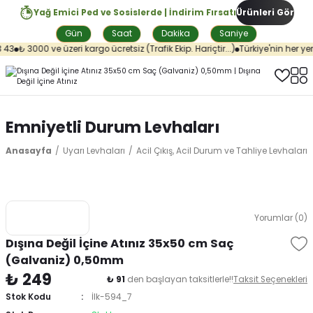
Yağ Emici Ped ve Sosislerde | İndirim Fırsatı
Ürünleri Gör
Gün
Saat
Dakika
Saniye
43
₺ 3000 ve üzeri kargo ücretsiz (Trafik Ekip. Hariçtir...)
Türkiye'nin her yeri
Emniyetli Durum Levhaları
Anasayfa
Uyarı Levhaları
Acil Çıkış, Acil Durum ve Tahliye Levhaları
Yorumlar (0)
Dışına Değil İçine Atınız 35x50 cm Saç
(Galvaniz) 0,50mm
₺ 249
₺ 91
den başlayan taksitlerle!!
Taksit Seçenekleri
Stok Kodu
İlk-594_7