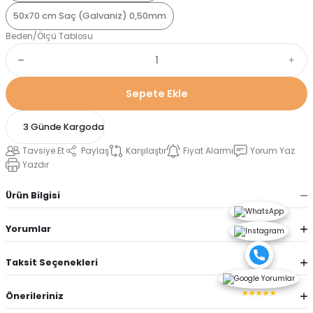
50x70 cm Saç (Galvaniz) 0,50mm
Beden/Ölçü Tablosu
Sepete Ekle
3 Günde Kargoda
Tavsiye Et
Paylaş
Karşılaştır
Fiyat Alarmı
Yorum Yaz
Yazdır
Ürün Bilgisi
Yorumlar
Taksit Seçenekleri
★★★★★
Önerileriniz