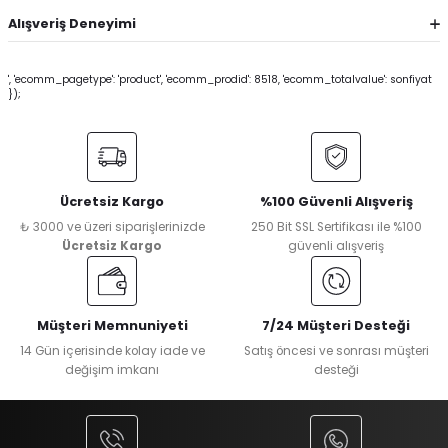
Alışveriş Deneyimi
', 'ecomm_pagetype': 'product', 'ecomm_prodid': 8518, 'ecomm_totalvalue': sonfiyat
});
Ücretsiz Kargo
%100 Güvenli Alışveriş
₺ 3000 ve üzeri siparişlerinizde
250 Bit SSL Sertifikası ile %100
Ücretsiz Kargo
güvenli alışveriş
Müşteri Memnuniyeti
7/24 Müşteri Desteği
14 Gün içerisinde kolay iade ve
Satış öncesi ve sonrası müşteri
değişim imkanı
desteği