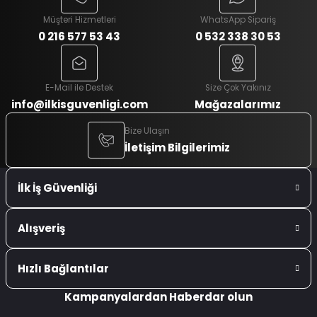
Müşteri Hizmetleri
WhatsApp Sipariş
0 216 577 53 43
0 532 338 30 53
E-Mail ile Destek
Size Çok Yakınız
info@ilkisguvenligi.com
Mağazalarımız
Bize Ulaşın
İletişim Bilgilerimiz
İlk İş Güvenliği
Alışveriş
Hızlı Bağlantılar
Kampanyalardan Haberdar olun