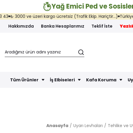
Yağ Emici Ped ve Sosisler
 3000 ve üzeri kargo ücretsiz (Trafik Ekip. Hariçtir...)
Türkiye'nin h
Hakkımızda
Banka Hesaplarımız
Teklif İste
Yazlık
Tüm Ürünler
İş Elbiseleri
Kafa Koruma
Uy
Anasayfa
Uyarı Levhaları
Tehlike ve U