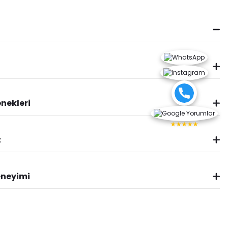
nekleri
★★★★★
z
eneyimi