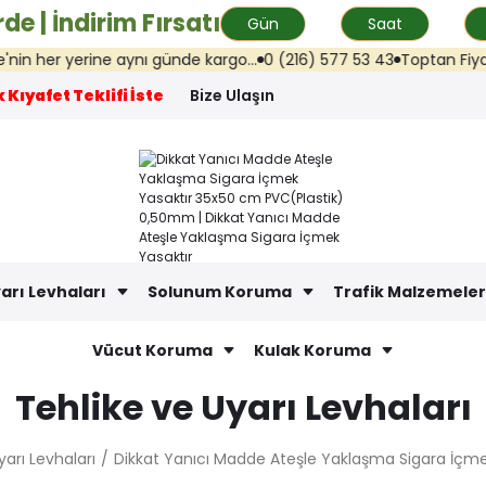
de | İndirim Fırsatı
Gün
Saat
er yerine aynı günde kargo...
0 (216) 577 53 43
Toptan Fiyat Tekli
 Kıyafet Teklifi İste
Bize Ulaşın
arı Levhaları
Solunum Koruma
Trafik Malzemeler
Vücut Koruma
Kulak Koruma
Tehlike ve Uyarı Levhaları
yarı Levhaları
Dikkat Yanıcı Madde Ateşle Yaklaşma Sigara İçm