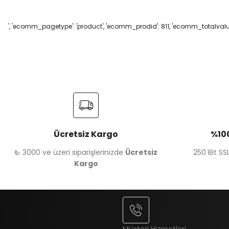
', 'ecomm_pagetype': 'product', 'ecomm_prodid': 811, 'ecomm_totalvalue'
Ücretsiz Kargo
%100
₺ 3000 ve üzeri siparişlerinizde
Ücretsiz
250 Bit SSL
Kargo