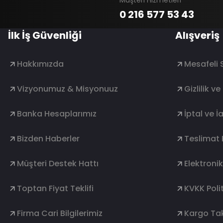
Müşteri Hizmetleri
0 216 577 53 43
İlk İş Güvenliği
Alışveriş
Hakkımızda
Mesafeli 
Vizyonumuz & Misyonuuz
Gizlilik v
Banka Hesaplarımız
İptal ve İ
Bizden Haberler
Teslimat 
Müşteri Destek Hattı
Elektroni
Toptan Fiyat Teklifi
KVKK Polit
Firma Cari Bilgilerimiz
Kargo Tak