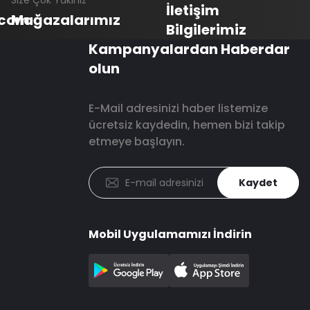
Size Çok Yakınız
İletişim
.com
Mağazalarımız
Bilgilerimiz
Kampanyalardan Haberdar
olun
E-Mail adresinizi haber listemize
ücretsiz kaydedin, hemen bizi takip
etmeye başlayın.
Kaydet
Mobil Uygulamamızı İndirin