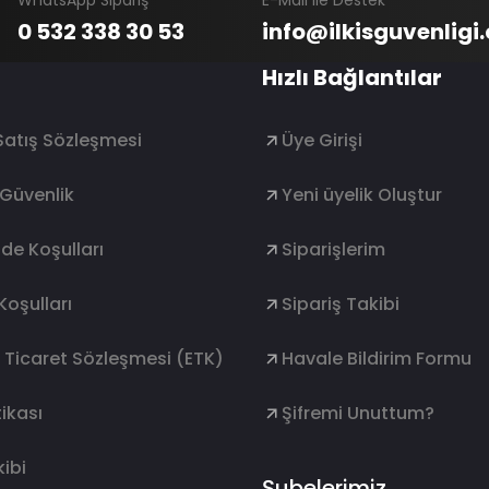
WhatsApp Sipariş
E-Mail ile Destek
0 532 338 30 53
info@ilkisguvenligi
Hızlı Bağlantılar
Satış Sözleşmesi
Üye Girişi
e Güvenlik
Yeni üyelik Oluştur
ade Koşulları
Siparişlerim
Koşulları
Sipariş Takibi
k Ticaret Sözleşmesi (ETK)
Havale Bildirim Formu
ikası
Şifremi Unuttum?
ibi
Şubelerimiz