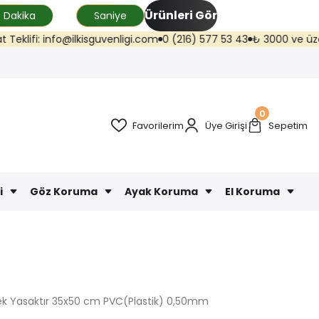
Ürünleri Gör
Dakika
Saniye
fi: info@ilkisguvenligi.com
0 (216) 577 53 43
₺ 3000 ve üzeri kargo
0
Favorilerim
Üye Girişi
Sepetim
i
Göz Koruma
Ayak Koruma
El Koruma
ek Yasaktır 35x50 cm PVC(Plastik) 0,50mm