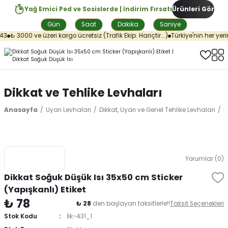
Yağ Emici Ped ve Sosislerde | İndirim Fırsatı
Ürünleri Gör
Gün
Saat
Dakika
Saniye
3
₺ 3000 ve üzeri kargo ücretsiz (Trafik Ekip. Hariçtir...)
Türkiye'nin her yerin
Dikkat ve Tehlike Levhaları
Anasayfa
Uyarı Levhaları
Dikkat, Uyarı ve Genel Tehlike Levhaları
D
Yorumlar (0)
Dikkat Soğuk Düşük Isı 35x50 cm Sticker
(Yapışkanlı) Etiket
₺ 78
₺ 28
den başlayan taksitlerle!!
Taksit Seçenekleri
Stok Kodu
İlk-431_1