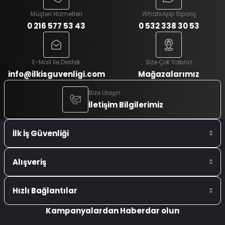
Müşteri Hizmetleri
WhatsApp Sipariş
0 216 577 53 43
0 532 338 30 53
E-Mail ile Destek
Size Çok Yakınız
info@ilkisguvenligi.com
Mağazalarımız
Bize Ulaşın
İletişim Bilgilerimiz
İlk İş Güvenliği
Alışveriş
Hızlı Bağlantılar
Kampanyalardan Haberdar olun