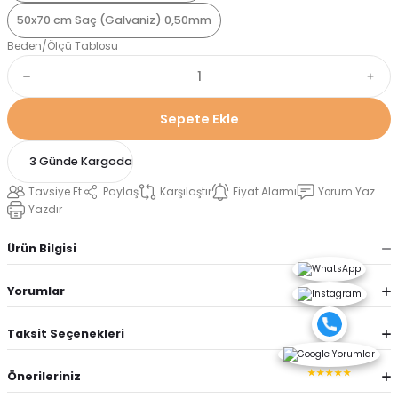
50x70 cm Saç (Galvaniz) 0,50mm
Beden/Ölçü Tablosu
Sepete Ekle
3 Günde Kargoda
Tavsiye Et
Paylaş
Karşılaştır
Fiyat Alarmı
Yorum Yaz
Yazdır
Ürün Bilgisi
Yorumlar
Taksit Seçenekleri
★★★★★
Önerileriniz