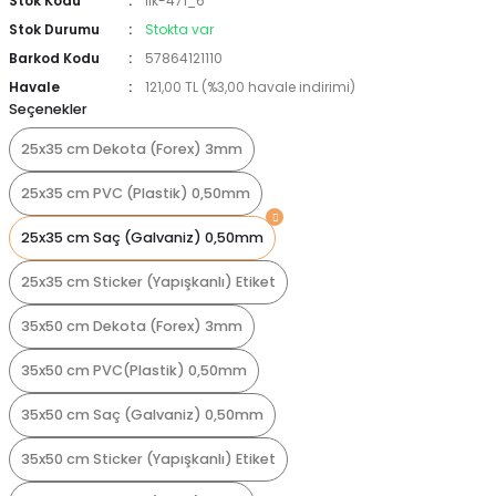
Stok Kodu
İlk-471_6
Stok Durumu
Stokta var
Barkod Kodu
57864121110
Havale
121,00 TL (%3,00 havale indirimi)
Seçenekler
25x35 cm Dekota (Forex) 3mm
25x35 cm PVC (Plastik) 0,50mm
25x35 cm Saç (Galvaniz) 0,50mm
25x35 cm Sticker (Yapışkanlı) Etiket
35x50 cm Dekota (Forex) 3mm
35x50 cm PVC(Plastik) 0,50mm
35x50 cm Saç (Galvaniz) 0,50mm
35x50 cm Sticker (Yapışkanlı) Etiket