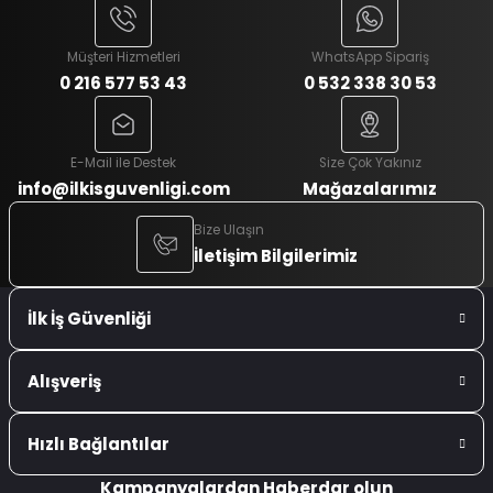
Müşteri Hizmetleri
WhatsApp Sipariş
0 216 577 53 43
0 532 338 30 53
E-Mail ile Destek
Size Çok Yakınız
info@ilkisguvenligi.com
Mağazalarımız
Bize Ulaşın
İletişim Bilgilerimiz
İlk İş Güvenliği
Alışveriş
Hızlı Bağlantılar
Kampanyalardan Haberdar olun