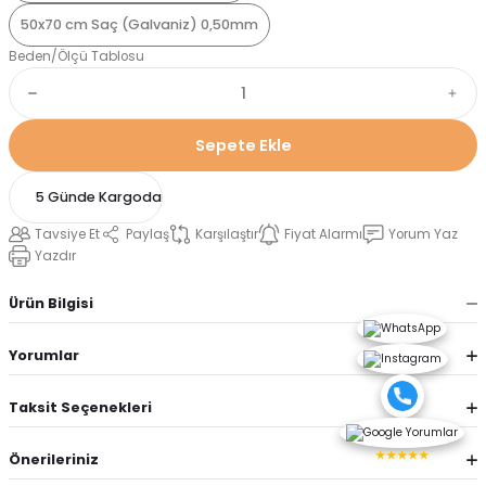
50x70 cm Saç (Galvaniz) 0,50mm
Beden/Ölçü Tablosu
Sepete Ekle
5 Günde Kargoda
Tavsiye Et
Paylaş
Karşılaştır
Fiyat Alarmı
Yorum Yaz
Yazdır
Ürün Bilgisi
Yorumlar
Taksit Seçenekleri
★★★★★
Önerileriniz