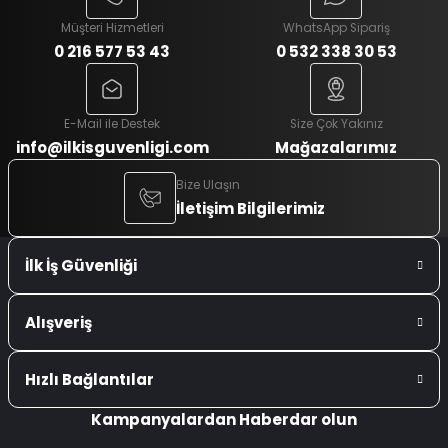
Müşteri Hizmetleri
WhatsApp Sipariş
0 216 577 53 43
0 532 338 30 53
E-Mail ile Destek
Size Çok Yakınız
info@ilkisguvenligi.com
Mağazalarımız
Bize Ulaşın
İletişim Bilgilerimiz
İlk İş Güvenliği
Alışveriş
Hızlı Bağlantılar
Kampanyalardan Haberdar olun