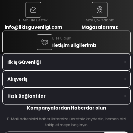
E-Mail ile Destek
Size Çok Yakınız
info@ilkisguvenligi.com
Mağazalarımız
Bize Ulaşın
İletişim Bilgilerimiz
İlk İş Güvenliği
Alışveriş
Hızlı Bağlantılar
Kampanyalardan Haberdar olun
E-Mail adresinizi haber listemize ücretsiz kaydedin, hemen bizi
takip etmeye başlayın.