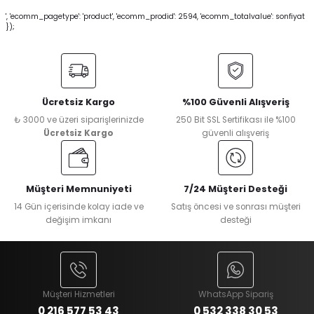
', 'ecomm_pagetype': 'product', 'ecomm_prodid': 2594, 'ecomm_totalvalue': sonfiyat
});
Ücretsiz Kargo
%100 Güvenli Alışveriş
₺ 3000 ve üzeri siparişlerinizde
250 Bit SSL Sertifikası ile %100
Ücretsiz Kargo
güvenli alışveriş
Müşteri Memnuniyeti
7/24 Müşteri Desteği
14 Gün içerisinde kolay iade ve
Satış öncesi ve sonrası müşteri
değişim imkanı
desteği
Müşteri Hizmetleri
WhatsApp Sipariş
0 216 577 53 43
0 532 338 30 53