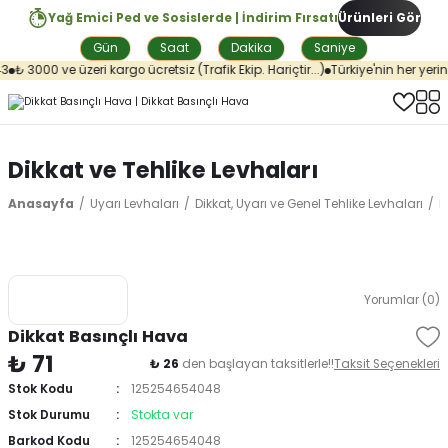
Yağ Emici Ped ve Sosislerde | İndirim Fırsatı
Ürünleri Gör
Gün
Saat
Dakika
Saniye
₺ 3000 ve üzeri kargo ücretsiz (Trafik Ekip. Hariçtir...)
Türkiye'nin her yerine
Dikkat ve Tehlike Levhaları
Anasayfa
Uyarı Levhaları
Dikkat, Uyarı ve Genel Tehlike Levhaları
D
Yorumlar (0)
Dikkat Basınçlı Hava
₺ 71
₺ 26
den başlayan taksitlerle!!
Taksit Seçenekleri
Stok Kodu
125254654048
Stok Durumu
Stokta var
Barkod Kodu
125254654048