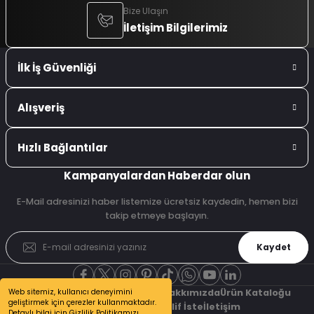
Bize Ulaşın
İletişim Bilgilerimiz
İlk İş Güvenliği
Alışveriş
Hızlı Bağlantılar
Kampanyalardan Haberdar olun
E-Mail adresinizi haber listemize ücretsiz kaydedin, hemen bizi
takip etmeye başlayın.
Kaydet
Web sitemiz, kullanıcı deneyimini
Şubelerimiz
Referanslarımız
Hakkımızda
Ürün Kataloğu
geliştirmek için çerezler kullanmaktadır.
Bizden Haberler
Teklif İste
İletişim
Detaylı bilgi için Gizlilik Politikamızı