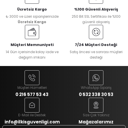
Ücretsiz Kargo
%100 Güvenli Alışveriş
₺ 3000 ve üzeri siparişlerinizde
250 Bit SSL Sertifikası ile %100
Ücretsiz Kargo
güvenli alışveriş
Müşteri Memnuniyeti
7/24 Müşteri Desteği
14 Gün içerisinde kolay iade ve
Satış öncesi ve sonrası müşteri
değişim imkanı
desteği
Müşteri Hizmetleri
WhatsApp Sipariş
0 216 577 53 43
0 532 338 30 53
E-Mail ile Destek
Size Çok Yakınız
info@ilkisguvenligi.com
Mağazalarımız