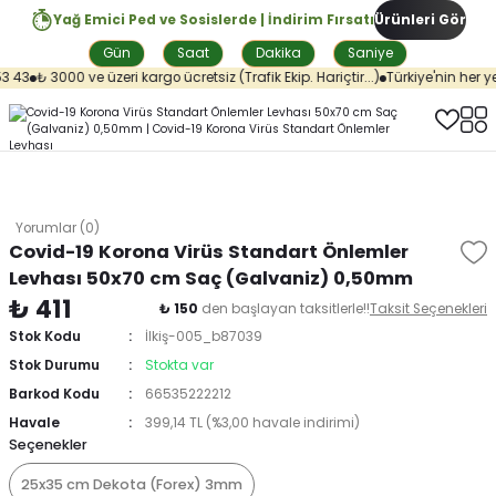
Yağ Emici Ped ve Sosislerde | İndirim Fırsatı
Ürünleri Gör
Gün
Saat
Dakika
Saniye
 43
₺ 3000 ve üzeri kargo ücretsiz (Trafik Ekip. Hariçtir...)
Türkiye'nin her ye
Yorumlar (0)
Covid-19 Korona Virüs Standart Önlemler
Levhası 50x70 cm Saç (Galvaniz) 0,50mm
₺ 411
₺ 150
den başlayan taksitlerle!!
Taksit Seçenekleri
Stok Kodu
İlkiş-005_b87039
Stok Durumu
Stokta var
Barkod Kodu
66535222212
Havale
399,14 TL (%3,00 havale indirimi)
Seçenekler
25x35 cm Dekota (Forex) 3mm