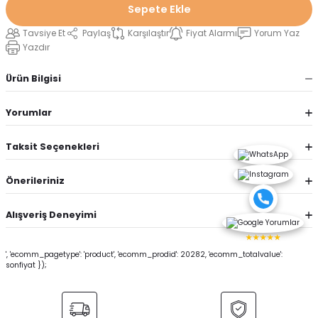
Sepete Ekle
Tavsiye Et
Paylaş
Karşılaştır
Fiyat Alarmı
Yorum Yaz
Yazdır
Ürün Bilgisi
Yorumlar
Taksit Seçenekleri
Önerileriniz
Alışveriş Deneyimi
★★★★★
', 'ecomm_pagetype': 'product', 'ecomm_prodid': 20282, 'ecomm_totalvalue':
sonfiyat });