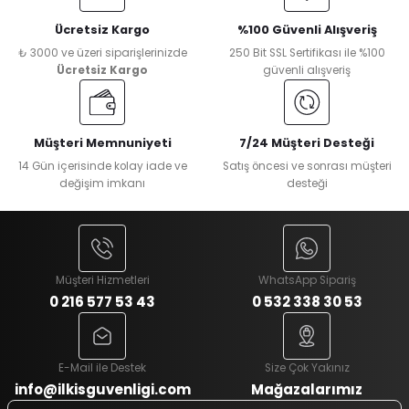
Ücretsiz Kargo
%100 Güvenli Alışveriş
₺ 3000 ve üzeri siparişlerinizde
250 Bit SSL Sertifikası ile %100
Ücretsiz Kargo
güvenli alışveriş
Müşteri Memnuniyeti
7/24 Müşteri Desteği
14 Gün içerisinde kolay iade ve
Satış öncesi ve sonrası müşteri
değişim imkanı
desteği
Müşteri Hizmetleri
WhatsApp Sipariş
0 216 577 53 43
0 532 338 30 53
E-Mail ile Destek
Size Çok Yakınız
info@ilkisguvenligi.com
Mağazalarımız