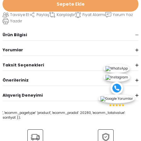
Sepete Ekle
Tavsiye Et
Paylaş
Karşılaştır
Fiyat Alarmı
Yorum Yaz
Yazdır
Ürün Bilgisi
Yorumlar
Taksit Seçenekleri
Önerileriniz
Alışveriş Deneyimi
★★★★★
', 'ecomm_pagetype': 'product', 'ecomm_prodid': 20280, 'ecomm_totalvalue':
sonfiyat });