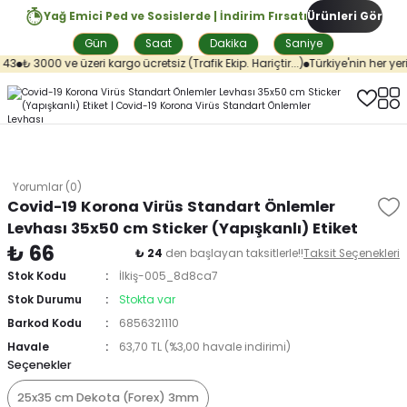
Yağ Emici Ped ve Sosislerde | İndirim Fırsatı
Ürünleri Gör
Gün
Saat
Dakika
Saniye
43
₺ 3000 ve üzeri kargo ücretsiz (Trafik Ekip. Hariçtir...)
Türkiye'nin her yeri
Yorumlar (0)
Covid-19 Korona Virüs Standart Önlemler
Levhası 35x50 cm Sticker (Yapışkanlı) Etiket
₺ 66
₺ 24
den başlayan taksitlerle!!
Taksit Seçenekleri
Stok Kodu
İlkiş-005_8d8ca7
Stok Durumu
Stokta var
Barkod Kodu
6856321110
Havale
63,70 TL (%3,00 havale indirimi)
Seçenekler
25x35 cm Dekota (Forex) 3mm