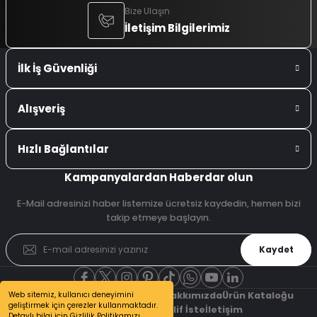
Bize Ulaşın
İletişim Bilgilerimiz
İlk İş Güvenliği
Alışveriş
Hızlı Bağlantılar
Kampanyalardan Haberdar olun
E-Mail adresinizi haber listemize ücretsiz kaydedin, hemen bizi
takip etmeye başlayın.
Kaydet
Web sitemiz, kullanıcı deneyimini
Şubelerimiz
Referanslarımız
Hakkımızda
Ürün Kataloğu
geliştirmek için çerezler kullanmaktadır.
Bizden Haberler
Teklif İste
İletişim
Detaylı bilgi için Gizlilik Politikamızı