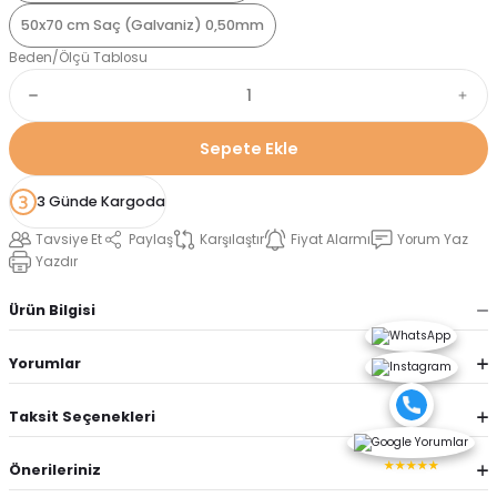
50x70 cm Saç (Galvaniz) 0,50mm
Beden/Ölçü Tablosu
Sepete Ekle
3 Günde Kargoda
Tavsiye Et
Paylaş
Karşılaştır
Fiyat Alarmı
Yorum Yaz
Yazdır
Ürün Bilgisi
Yorumlar
Taksit Seçenekleri
★★★★★
Önerileriniz