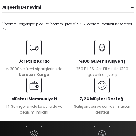
Alışveriş Deneyimi
', 'ecomm_pagetype': 'product', 'ecomm_prodid': 5892, 'ecomm_totalvalue': sonfiyat
});
Ücretsiz Kargo
%100 Güvenli Alışveriş
₺ 3000 ve üzeri siparişlerinizde
250 Bit SSL Sertifikası ile %100
Ücretsiz Kargo
güvenli alışveriş
Müşteri Memnuniyeti
7/24 Müşteri Desteği
14 Gün içerisinde kolay iade ve
Satış öncesi ve sonrası müşteri
değişim imkanı
desteği