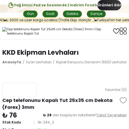
Yağ Emici Ped ve Sosislerde | İndirim Fırsatı
Ürünleri Gör
Gün
Saat
Dakika
Saniye
3
₺ 3000 ve üzeri kargo ücretsiz (Trafik Ekip. Hariçtir...)
Türkiye'nin her yerin
KKD Ekipman Levhaları
Anasayfa
Uyarı Levhaları
Kişisel Koruyucu Donanım (KKD) Levhaları
Yorumlar (0)
Cep telefonunu Kapalı Tut 25x35 cm Dekota
(Forex) 3mm
₺ 76
₺ 28
den başlayan taksitlerle!!
Taksit Seçenekleri
Stok Kodu
İlk-244_3