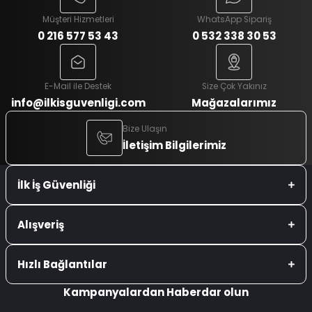
Müşteri Hizmetleri
WhatsApp Sipariş
0 216 577 53 43
0 532 338 30 53
E-Mail ile Destek
Size Çok Yakınız
info@ilkisguvenligi.com
Mağazalarımız
Bize Ulaşın
İletişim Bilgilerimiz
İlk İş Güvenliği
Alışveriş
Hızlı Bağlantılar
Kampanyalardan Haberdar olun