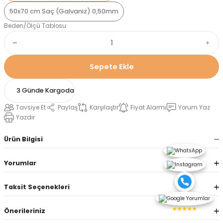
50x70 cm Saç (Galvaniz) 0,50mm
Beden/Ölçü Tablosu
Sepete Ekle
3 Günde Kargoda
Tavsiye Et
Paylaş
Karşılaştır
Fiyat Alarmı
Yorum Yaz
Yazdır
Ürün Bilgisi
Yorumlar
Taksit Seçenekleri
★★★★★
Önerileriniz