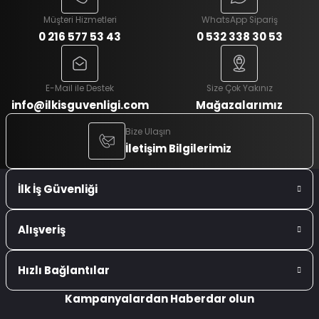
Müşteri Hizmetleri
WhatsApp Sipariş
0 216 577 53 43
0 532 338 30 53
E-Mail ile Destek
Size Çok Yakınız
info@ilkisguvenligi.com
Mağazalarımız
Bize Ulaşın
İletişim Bilgilerimiz
İlk İş Güvenliği
Alışveriş
Hızlı Bağlantılar
Kampanyalardan Haberdar olun