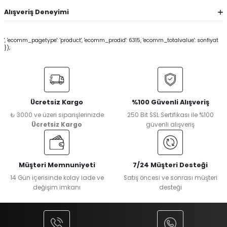
Alışveriş Deneyimi
', 'ecomm_pagetype': 'product', 'ecomm_prodid': 6315, 'ecomm_totalvalue': sonfiyat
});
Ücretsiz Kargo
%100 Güvenli Alışveriş
₺ 3000 ve üzeri siparişlerinizde
250 Bit SSL Sertifikası ile %100
Ücretsiz Kargo
güvenli alışveriş
Müşteri Memnuniyeti
7/24 Müşteri Desteği
14 Gün içerisinde kolay iade ve
Satış öncesi ve sonrası müşteri
değişim imkanı
desteği