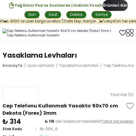
Yağ Emici Ped ve Sosislerde | İndirim Fırsatı
Ürünleri Gör
Gün
Saat
Dakika
Saniye
3
₺ 3000 ve üzeri kargo ücretsiz (Trafik Ekip. Hariçtir...)
Türkiye'nin her yerin
Yasaklama Levhaları
Anasayfa
Uyarı Levhaları
Yasaklama Levhaları
Cep Telefonu Kul
Yorumlar (0)
Cep Telefonu Kullanmak Yasaktır 50x70 cm
Dekota (Forex) 3mm
₺ 314
₺ 115
den başlayan taksitlerle!!
Taksit Seçenekleri
Stok Kodu
İlk-056_6