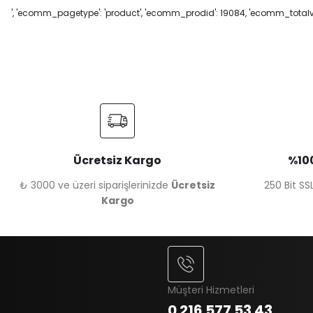
', 'ecomm_pagetype': 'product', 'ecomm_prodid': 19084, 'ecomm_totalval
Ücretsiz Kargo
%100
₺ 3000 ve üzeri siparişlerinizde
Ücretsiz
250 Bit SSL
Kargo
Müşteri Hizmetleri
0 216 577 53 43