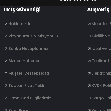
İlk İş Güvenliği
Alışveriş
Hakkımızda
Mesafeli 
Vizyonumuz & Misyonuuz
Gizlilik v
Banka Hesaplarımız
İptal ve İ
Bizden Haberler
Teslimat 
Müşteri Destek Hattı
Elektroni
Toptan Fiyat Teklifi
KVKK Polit
Firma Cari Bilgilerimiz
Kargo Tak
Bize Ulaşın
Kışlık İş E