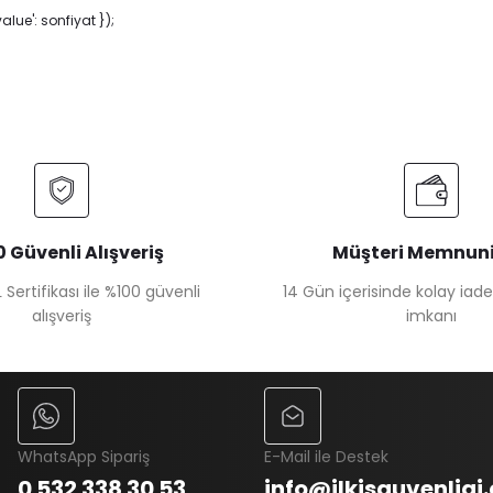
ue': sonfiyat });
 Güvenli Alışveriş
Müşteri Memnuni
 Sertifikası ile %100 güvenli
14 Gün içerisinde kolay iad
alışveriş
imkanı
WhatsApp Sipariş
E-Mail ile Destek
0 532 338 30 53
info@ilkisguvenligi