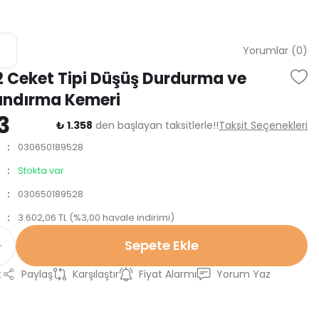
Yorumlar (0)
2 Ceket Tipi Düşüş Durdurma ve
ndırma Kemeri
3
₺ 1.358
den başlayan taksitlerle!!
Taksit Seçenekleri
030650189528
Stokta var
030650189528
3.602,06 TL (%3,00 havale indirimi)
Sepete Ekle
t
Paylaş
Karşılaştır
Fiyat Alarmı
Yorum Yaz