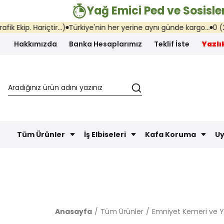
Yağ Emici Ped ve Sosisler
p. Hariçtir...)
Türkiye'nin her yerine aynı günde kargo...
0 (216) 
Hakkımızda
Banka Hesaplarımız
Teklif İste
Yazlık
Tüm Ürünler
İş Elbiseleri
Kafa Koruma
Uy
Anasayfa
Tüm Ürünler
Emniyet Kemeri ve Y