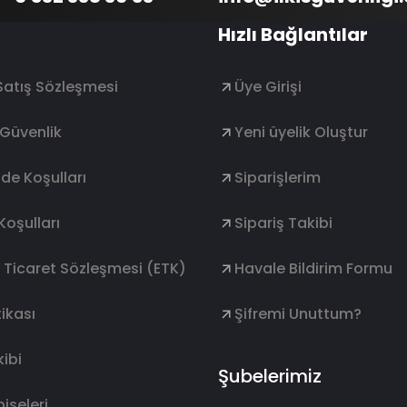
Hızlı Bağlantılar
Satış Sözleşmesi
Üye Girişi
e Güvenlik
Yeni üyelik Oluştur
ade Koşulları
Siparişlerim
Koşulları
Sipariş Takibi
k Ticaret Sözleşmesi (ETK)
Havale Bildirim Formu
ikası
Şifremi Unuttum?
ibi
Şubelerimiz
lbiseleri