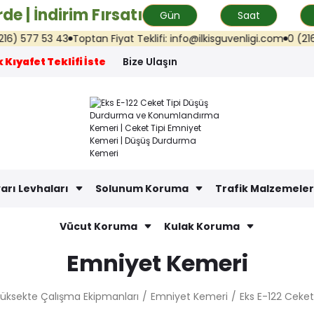
de | İndirim Fırsatı
Gün
Saat
577 53 43
Toptan Fiyat Teklifi: info@ilkisguvenligi.com
0 (216) 57
 Kıyafet Teklifi İste
Bize Ulaşın
arı Levhaları
Solunum Koruma
Trafik Malzemeler
Vücut Koruma
Kulak Koruma
Emniyet Kemeri
üksekte Çalışma Ekipmanları
Emniyet Kemeri
Eks E-122 Ceke