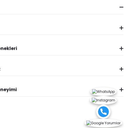
nekleri
z
eneyimi