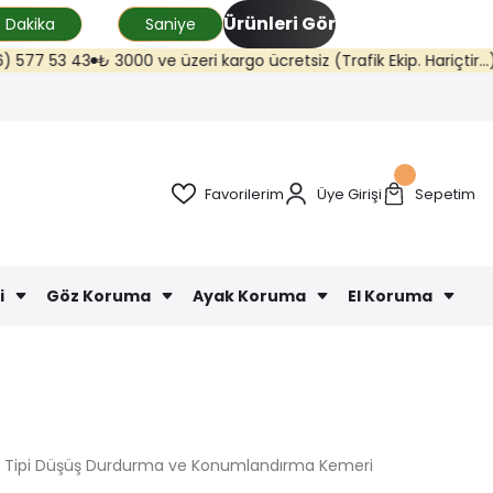
Ürünleri Gör
Dakika
Saniye
7 53 43
₺ 3000 ve üzeri kargo ücretsiz (Trafik Ekip. Hariçtir...)
Uyar
Favorilerim
Üye Girişi
Sepetim
i
Göz Koruma
Ayak Koruma
El Koruma
t Tipi Düşüş Durdurma ve Konumlandırma Kemeri