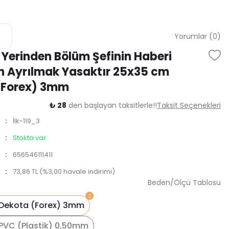
Yorumlar (0)
Yerinden Bölüm Şefinin Haberi
 Ayrılmak Yasaktır 25x35 cm
(Forex) 3mm
₺ 28
den başlayan taksitlerle!!
Taksit Seçenekleri
İlk-119_3
Stokta var
656546111411
73,86 TL (%3,00 havale indirimi)
Beden/Ölçü Tablosu
Dekota (Forex) 3mm
PVC (Plastik) 0,50mm