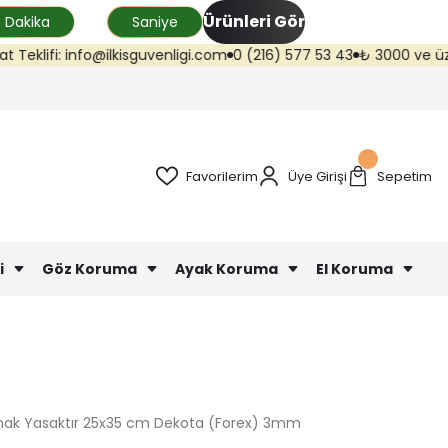
Ürünleri Gör
Dakika
Saniye
ifi: info@ilkisguvenligi.com
0 (216) 577 53 43
₺ 3000 ve üzeri karg
Favorilerim
Üye Girişi
Sepetim
i
Göz Koruma
Ayak Koruma
El Koruma
lmak Yasaktır 25x35 cm Dekota (Forex) 3mm