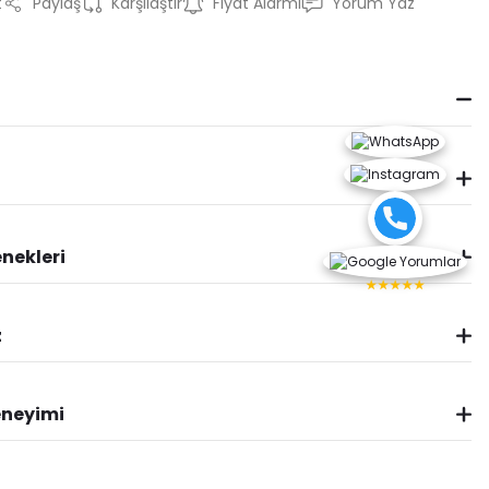
t
Paylaş
Karşılaştır
Fiyat Alarmı
Yorum Yaz
nekleri
★★★★★
z
eneyimi