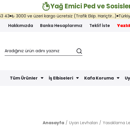
Yağ Emici Ped ve Sosisler
₺ 3000 ve üzeri kargo ücretsiz (Trafik Ekip. Hariçtir...)
Türkiye'nin 
Hakkımızda
Banka Hesaplarımız
Teklif İste
Yazlık
Tüm Ürünler
İş Elbiseleri
Kafa Koruma
Uy
Anasayfa
Uyarı Levhaları
Yasaklama Le