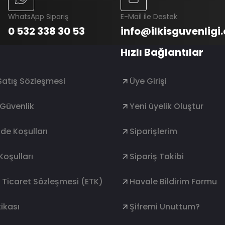
WhatsApp Sipariş
E-Mail ile Destek
0 532 338 30 53
info@ilkisguvenligi
Hızlı Bağlantılar
Satış Sözleşmesi
Üye Girişi
e Güvenlik
Yeni üyelik Oluştur
ade Koşulları
Siparişlerim
Koşulları
Sipariş Takibi
k Ticaret Sözleşmesi (ETK)
Havale Bildirim Formu
ikası
Şifremi Unuttum?