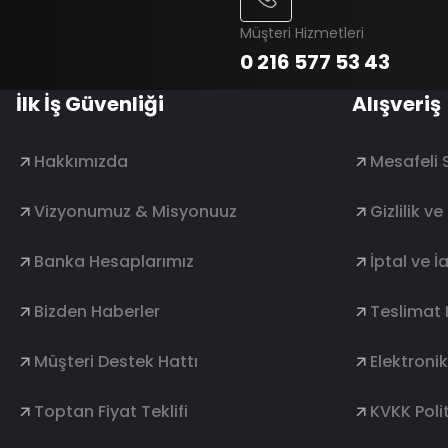
Müşteri Hizmetleri
0 216 577 53 43
İlk İş Güvenliği
Alışveriş
Hakkımızda
Mesafeli 
Vizyonumuz & Misyonuuz
Gizlilik v
Banka Hesaplarımız
İptal ve İ
Bizden Haberler
Teslimat 
Müşteri Destek Hattı
Elektroni
Toptan Fiyat Teklifi
KVKK Polit