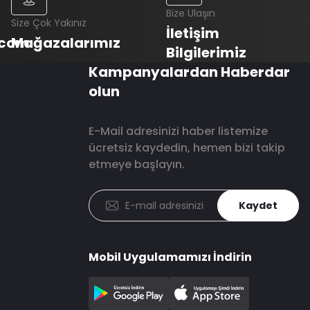
Bize Ulaşın
Size Çok Yakınız
İletişim
.com
Mağazalarımız
Bilgilerimiz
Kampanyalardan Haberdar
olun
E-Mail adresinizi haber listemize
ücretsiz kaydedin, hemen bizi takip
etmeye başlayın.
Kaydet
Mobil Uygulamamızı İndirin