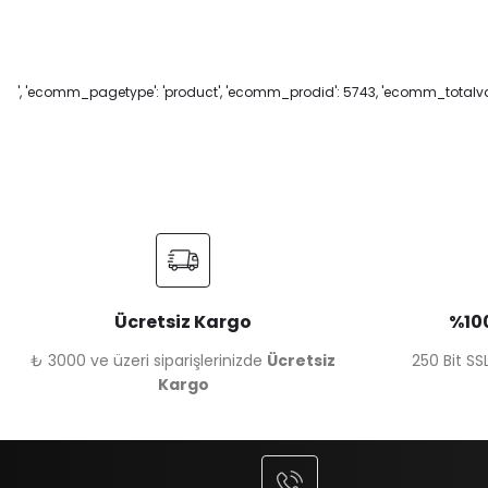
', 'ecomm_pagetype': 'product', 'ecomm_prodid': 5743, 'ecomm_totalvalu
Ücretsiz Kargo
%100
₺ 3000 ve üzeri siparişlerinizde
Ücretsiz
250 Bit SSL
Kargo