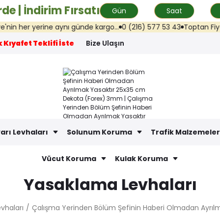
de | İndirim Fırsatı
Gün
Saat
her yerine aynı günde kargo...
0 (216) 577 53 43
Toptan Fiyat Tekl
 Kıyafet Teklifi İste
Bize Ulaşın
arı Levhaları
Solunum Koruma
Trafik Malzemeler
Vücut Koruma
Kulak Koruma
Yasaklama Levhaları
vhaları
Çalışma Yerinden Bölüm Şefinin Haberi Olmadan Ayrı