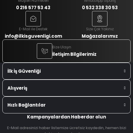
Müşteri Hizmetleri
WhatsApp Sipariş
0 216 577 53 43
0 532 338 30 53
E-Mail ile Destek
Size Çok Yakınız
info@ilkisguvenligi.com
Mağazalarımız
Bize Ulaşın
İletişim Bilgilerimiz
İlk İş Güvenliği
Alışveriş
Hızlı Bağlantılar
Kampanyalardan Haberdar olun
E-Mail adresinizi haber listemize ücretsiz kaydedin, hemen bizi