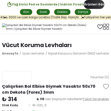
Yağ Emici Ped ve Sosislerde | İndirim Fırsatı
Ürünleri Gör
Gün
Saat
Dakika
Saniye
3
₺ 3000 ve üzeri kargo ücretsiz (Trafik Ekip. Hariçtir...)
Türkiye'nin her yeri
Vücut Koruma Levhaları
Anasayfa
Uyarı Levhaları
Kişisel Koruyucu Donanım (KKD) Levhaları
Yorumlar (0)
Çalışırken Bol Elbise Giymek Yasaktır 50x70
cm Dekota (Forex) 3mm
₺ 314
₺ 115
den başlayan taksitlerle!!
Taksit Seçenekleri
Stok Kodu
İlk-033_5