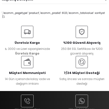
', 'ecomm_pagetype': 'product', 'ecomm_prodid': 6123, 'ecomm_totalvalue': sonfiyat
});
Ücretsiz Kargo
%100 Güvenli Alışveriş
₺ 3000 ve üzeri siparişlerinizde
250 Bit SSL Sertifikası ile %100
Ücretsiz Kargo
güvenli alışveriş
Müşteri Memnuniyeti
7/24 Müşteri Desteği
14 Gün içerisinde kolay iade ve
Satış öncesi ve sonrası müşteri
değişim imkanı
desteği