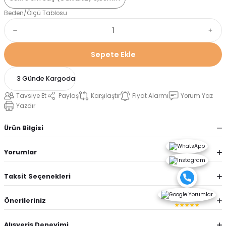
Beden/Ölçü Tablosu
Sepete Ekle
3 Günde Kargoda
Tavsiye Et
Paylaş
Karşılaştır
Fiyat Alarmı
Yorum Yaz
Yazdır
Ürün Bilgisi
Yorumlar
Taksit Seçenekleri
Önerileriniz
★★★★★
Alışveriş Deneyimi