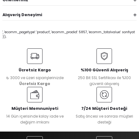
Alışveriş Deneyimi
', 'ecomm_pagetype': 'product', 'ecomm_prodid': 5857, 'ecomm_totalvalue': sonfiyat
});
Ücretsiz Kargo
%100 Güvenli Alışveriş
₺ 3000 ve üzeri siparişlerinizde
250 Bit SSL Sertifikası ile %100
Ücretsiz Kargo
güvenli alışveriş
Müşteri Memnuniyeti
7/24 Müşteri Desteği
14 Gün içerisinde kolay iade ve
Satış öncesi ve sonrası müşteri
değişim imkanı
desteği