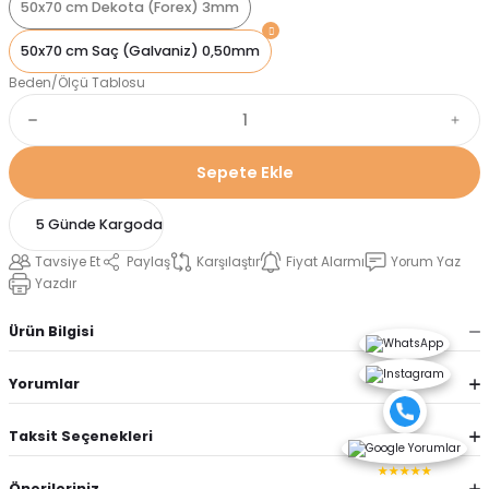
50x70 cm Dekota (Forex) 3mm
50x70 cm Saç (Galvaniz) 0,50mm
Beden/Ölçü Tablosu
Sepete Ekle
5 Günde Kargoda
Tavsiye Et
Paylaş
Karşılaştır
Fiyat Alarmı
Yorum Yaz
Yazdır
Ürün Bilgisi
Yorumlar
Taksit Seçenekleri
★★★★★
Önerileriniz