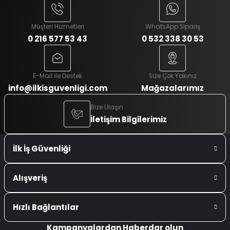
Müşteri Hizmetleri
WhatsApp Sipariş
0 216 577 53 43
0 532 338 30 53
E-Mail ile Destek
Size Çok Yakınız
info@ilkisguvenligi.com
Mağazalarımız
Bize Ulaşın
İletişim Bilgilerimiz
İlk İş Güvenliği
Alışveriş
Hızlı Bağlantılar
Kampanyalardan Haberdar olun