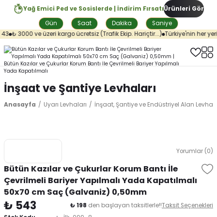
Yağ Emici Ped ve Sosislerde | İndirim Fırsatı
Ürünleri Gör
Gün
Saat
Dakika
Saniye
43
₺ 3000 ve üzeri kargo ücretsiz (Trafik Ekip. Hariçtir...)
Türkiye'nin her yeri
İnşaat ve Şantiye Levhaları
Anasayfa
Uyarı Levhaları
İnşaat, Şantiye ve Endüstriyel Alan Levhala
Yorumlar (0)
Bütün Kazılar ve Çukurlar Korum Bantı İle
Çevrilmeli Bariyer Yapılmalı Yada Kapatılmalı
50x70 cm Saç (Galvaniz) 0,50mm
₺ 543
₺ 198
den başlayan taksitlerle!!
Taksit Seçenekleri