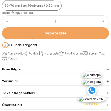
50x70 cm Saç (Galvaniz) 0,50mm
Beden/Ölçü Tablosu
Sepete Ekle
3 Günde Kargoda
Tavsiye Et
Paylaş
Karşılaştır
Fiyat Alarmı
Yorum Yaz
Yazdır
Ürün Bilgisi
Yorumlar
Taksit Seçenekleri
★★★★★
Önerileriniz