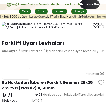
Yağ Emici Ped ve Sosislerde | İndirim Fırsatı
Ürünleri Gör
Gün
Saat
Dakika
Saniye
43
₺ 3000 ve üzeri kargo ücretsiz (Trafik Ekip. Hariçtir...)
Türkiye'nin her yer
Forklift Uyarı Levhaları
Anasayfa
Uyarı Levhaları
İş Makineleri ve Vinç Uyarı Levhaları
Fork
Yorumlar (0)
Bu Noktadan İtibaren Forklift Giremez 25x35
cm PVC (Plastik) 0,50mm
₺ 71
₺ 26
den başlayan taksitlerle!!
Taksit Seçenekleri
Stok Kodu
İlk-110_1