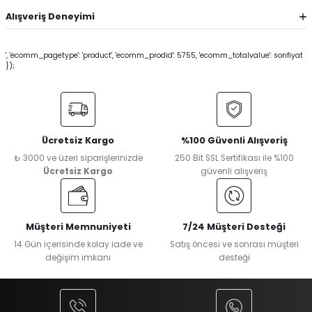
Alışveriş Deneyimi
', 'ecomm_pagetype': 'product', 'ecomm_prodid': 5755, 'ecomm_totalvalue': sonfiyat
});
Ücretsiz Kargo
%100 Güvenli Alışveriş
₺ 3000 ve üzeri siparişlerinizde
250 Bit SSL Sertifikası ile %100
Ücretsiz Kargo
güvenli alışveriş
Müşteri Memnuniyeti
7/24 Müşteri Desteği
14 Gün içerisinde kolay iade ve
Satış öncesi ve sonrası müşteri
değişim imkanı
desteği