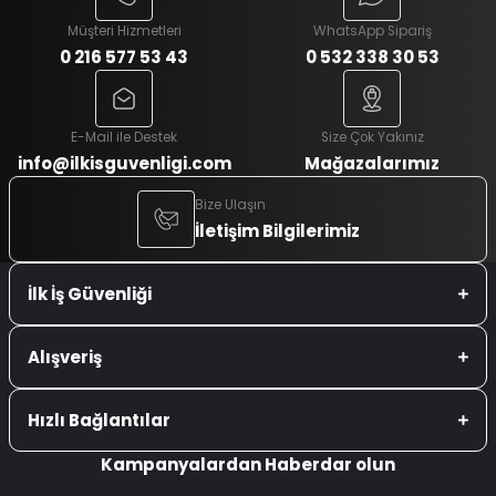
Müşteri Hizmetleri
WhatsApp Sipariş
0 216 577 53 43
0 532 338 30 53
E-Mail ile Destek
Size Çok Yakınız
info@ilkisguvenligi.com
Mağazalarımız
Bize Ulaşın
İletişim Bilgilerimiz
İlk İş Güvenliği
Alışveriş
Hızlı Bağlantılar
Kampanyalardan Haberdar olun