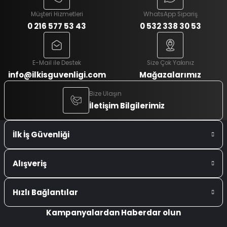
Müşteri Hizmetleri
WhatsApp Sipariş
0 216 577 53 43
0 532 338 30 53
E-Mail ile Destek
Size Çok Yakınız
info@ilkisguvenligi.com
Mağazalarımız
Bize Ulaşın
İletişim Bilgilerimiz
İlk İş Güvenliği
Alışveriş
Hızlı Bağlantılar
Kampanyalardan Haberdar olun