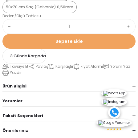
50x70 cm Saç (Galvaniz) 0,50mm
Beden/Ölçü Tablosu
Sepete Ekle
3 Günde Kargoda
Tavsiye Et
Paylaş
Karşılaştır
Fiyat Alarmı
Yorum Yaz
Yazdır
Ürün Bilgisi
Yorumlar
Taksit Seçenekleri
★★★★★
Önerileriniz