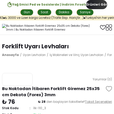
Yağ Emici Ped ve Sosislerde | İndirim Fırsatı
Ürünleri Gör
Gün
Saat
Dakika
Saniye
3
₺ 3000 ve üzeri kargo ücretsiz (Trafik Ekip. Hariçtir...)
Türkiye'nin her yerin
Forklift Uyarı Levhaları
Anasayfa
Uyarı Levhaları
İş Makineleri ve Vinç Uyarı Levhaları
Fork
Yorumlar (0)
Bu Noktadan İtibaren Forklift Giremez 25x35
cm Dekota (Forex) 3mm
₺ 76
₺ 28
den başlayan taksitlerle!!
Taksit Seçenekleri
Stok Kodu
İlk-110_3