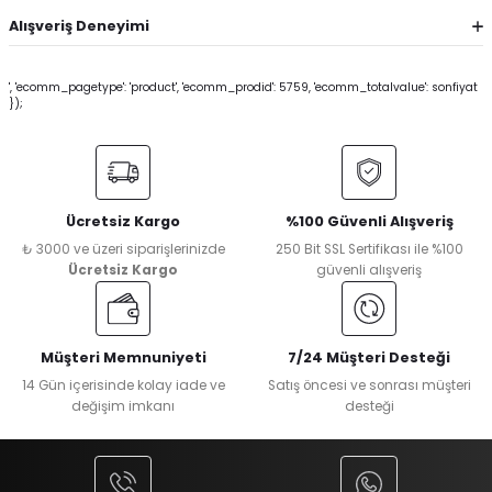
Alışveriş Deneyimi
', 'ecomm_pagetype': 'product', 'ecomm_prodid': 5759, 'ecomm_totalvalue': sonfiyat
});
Ücretsiz Kargo
%100 Güvenli Alışveriş
₺ 3000 ve üzeri siparişlerinizde
250 Bit SSL Sertifikası ile %100
Ücretsiz Kargo
güvenli alışveriş
Müşteri Memnuniyeti
7/24 Müşteri Desteği
14 Gün içerisinde kolay iade ve
Satış öncesi ve sonrası müşteri
değişim imkanı
desteği