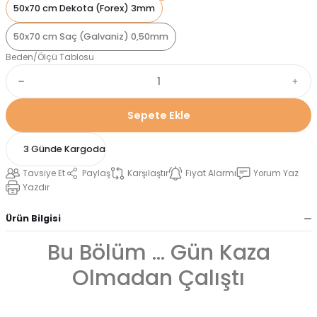
50x70 cm Dekota (Forex) 3mm
50x70 cm Saç (Galvaniz) 0,50mm
Beden/Ölçü Tablosu
Sepete Ekle
3 Günde Kargoda
Tavsiye Et
Paylaş
Karşılaştır
Fiyat Alarmı
Yorum Yaz
Yazdır
Ürün Bilgisi
Bu Bölüm ... Gün Kaza
Olmadan Çalıştı