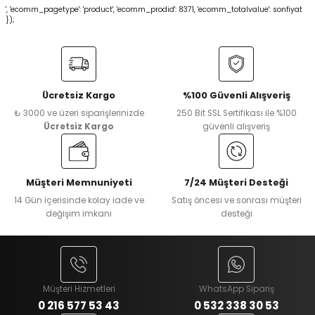
', 'ecomm_pagetype': 'product', 'ecomm_prodid': 8371, 'ecomm_totalvalue': sonfiyat
});
Ücretsiz Kargo
%100 Güvenli Alışveriş
₺ 3000 ve üzeri siparişlerinizde
250 Bit SSL Sertifikası ile %100
Ücretsiz Kargo
güvenli alışveriş
Müşteri Memnuniyeti
7/24 Müşteri Desteği
14 Gün içerisinde kolay iade ve
Satış öncesi ve sonrası müşteri
değişim imkanı
desteği
Müşteri Hizmetleri
WhatsApp Sipariş
0 216 577 53 43
0 532 338 30 53