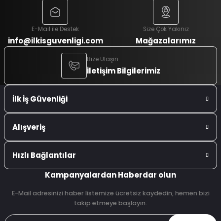
E-Mail ile Destek
Size Çok Yakınız
info@ilkisguvenligi.com
Mağazalarımız
Bize Ulaşın
İletişim Bilgilerimiz
İlk İş Güvenliği
Alışveriş
Hızlı Bağlantılar
Kampanyalardan Haberdar olun
E-Mail adresinizi haber listemize ücretsiz kaydedin, hemen bizi
takip etmeye başlayın.