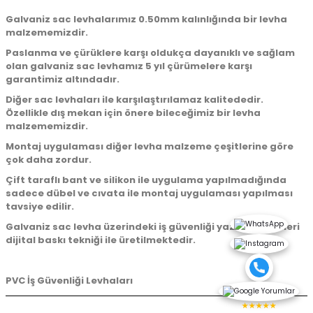
Galvaniz sac levhalarımız 0.50mm kalınlığında bir levha
malzememizdir.
Paslanma ve çürüklere karşı oldukça dayanıklı ve sağlam
olan galvaniz sac levhamız 5 yıl çürümelere karşı
garantimiz altındadır.
Diğer sac levhaları ile karşılaştırılamaz kalitededir.
Özellikle dış mekan için önere bileceğimiz bir levha
malzememizdir.
Montaj uygulaması diğer levha malzeme çeşitlerine göre
çok daha zordur.
Çift taraflı bant ve silikon ile uygulama yapılmadığında
sadece dübel ve cıvata ile montaj uygulaması yapılması
tavsiye edilir.
Galvaniz sac levha üzerindeki iş güvenliği yazı ve işaretleri
dijital baskı tekniği ile üretilmektedir.
PVC İş Güvenliği Levhaları
★★★★★