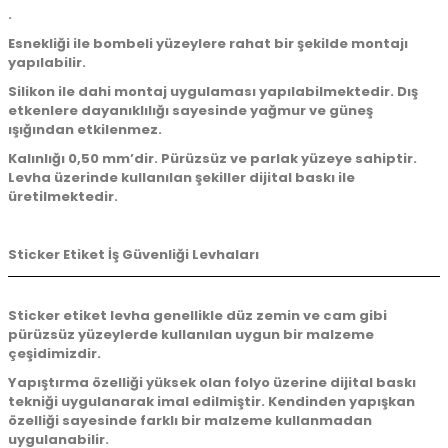
.
Esnekliği ile bombeli yüzeylere rahat bir şekilde montajı
yapılabilir.
Silikon ile dahi montaj uygulaması yapılabilmektedir. Dış
etkenlere dayanıklılığı sayesinde yağmur ve güneş
ışığından etkilenmez.
Kalınlığı 0,50 mm’dir. Pürüzsüz ve parlak yüzeye sahiptir.
Levha üzerinde kullanılan şekiller dijital baskı ile
üretilmektedir.
Sticker Etiket İş Güvenliği Levhaları
Sticker etiket levha genellikle düz zemin ve cam gibi
pürüzsüz yüzeylerde kullanılan uygun bir malzeme
çeşidimizdir.
Yapıştırma özelliği yüksek olan folyo üzerine dijital baskı
tekniği uygulanarak imal edilmiştir. Kendinden yapışkan
özelliği sayesinde farklı bir malzeme kullanmadan
uygulanabilir.