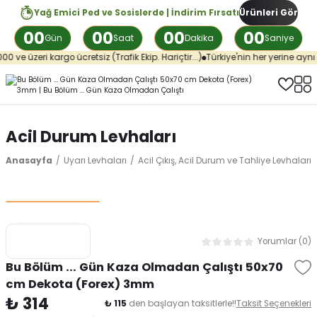
Yağ Emici Ped ve Sosislerde | İndirim Fırsatı
Ürünleri Gör
00
00
00
00
Gün
Saat
Dakika
Saniye
i kargo ücretsiz (Trafik Ekip. Hariçtir...)
Türkiye'nin her yerine aynı günde ka
Acil Durum Levhaları
Anasayfa
Uyarı Levhaları
Acil Çıkış, Acil Durum ve Tahliye Levhaları
Yorumlar (0)
Bu Bölüm ... Gün Kaza Olmadan Çalıştı 50x70
cm Dekota (Forex) 3mm
₺ 314
₺ 115
den başlayan taksitlerle!!
Taksit Seçenekleri