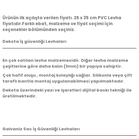
Ürünün ilk açılışta verilen fiyatı. 25 x 35 cm PVC Levha
fiyatıdır.Farklı ebat, malzeme ve fiyat seçimi İçin
seçenekler bölümünden seçiniz.
Dekota İş güvenliği Levhaları
En çok satılan levha malzemesidir. Diğer levha malzeme
çeşitlerine göre daha kalın (3mm) bir yapıya sahiptir.
Çok hafif oluşu , montaj kolaylığı sağlar. Silikonla veya çift
taraflı bantla montaj uygulanabilmesi yapılmaktadır.
Dekota üzerindeki yazı ve işaretleri dijital baskı tekniği ile
üretilmektedir.
Galvaniz Sac İş Güvenliği Levhaları