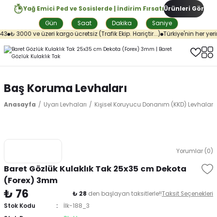
Yağ Emici Ped ve Sosislerde | İndirim Fırsatı
Ürünleri Gör
Gün
Saat
Dakika
Saniye
3
₺ 3000 ve üzeri kargo ücretsiz (Trafik Ekip. Hariçtir...)
Türkiye'nin her yeri
Baş Koruma Levhaları
Anasayfa
Uyarı Levhaları
Kişisel Koruyucu Donanım (KKD) Levhaları
Yorumlar (0)
Baret Gözlük Kulaklık Tak 25x35 cm Dekota
(Forex) 3mm
₺ 76
₺ 28
den başlayan taksitlerle!!
Taksit Seçenekleri
Stok Kodu
İlk-188_3