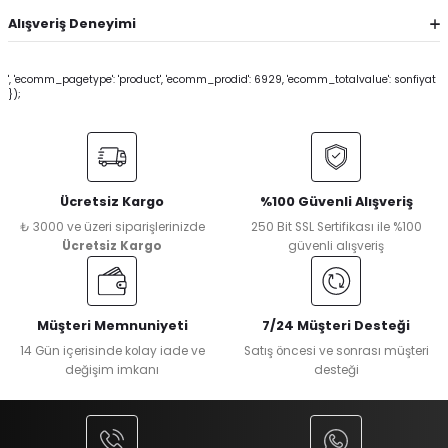
Alışveriş Deneyimi
', 'ecomm_pagetype': 'product', 'ecomm_prodid': 6929, 'ecomm_totalvalue': sonfiyat
});
Ücretsiz Kargo
%100 Güvenli Alışveriş
₺ 3000 ve üzeri siparişlerinizde
250 Bit SSL Sertifikası ile %100
Ücretsiz Kargo
güvenli alışveriş
Müşteri Memnuniyeti
7/24 Müşteri Desteği
14 Gün içerisinde kolay iade ve
Satış öncesi ve sonrası müşteri
değişim imkanı
desteği