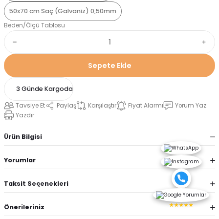
50x70 cm Saç (Galvaniz) 0,50mm
Beden/Ölçü Tablosu
Sepete Ekle
3 Günde Kargoda
Tavsiye Et
Paylaş
Karşılaştır
Fiyat Alarmı
Yorum Yaz
Yazdır
Ürün Bilgisi
Yorumlar
Taksit Seçenekleri
★★★★★
Önerileriniz