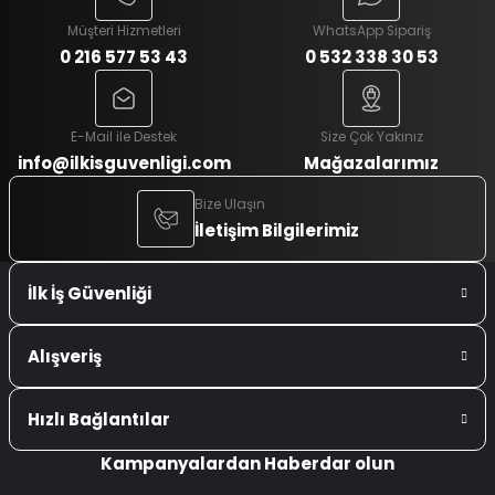
Müşteri Hizmetleri
WhatsApp Sipariş
0 216 577 53 43
0 532 338 30 53
E-Mail ile Destek
Size Çok Yakınız
info@ilkisguvenligi.com
Mağazalarımız
Bize Ulaşın
İletişim Bilgilerimiz
İlk İş Güvenliği
Alışveriş
Hızlı Bağlantılar
Kampanyalardan Haberdar olun