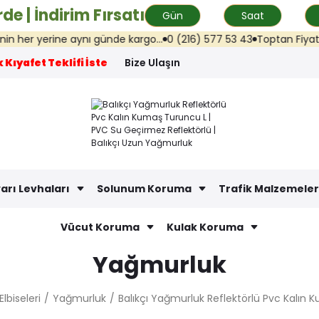
de | İndirim Fırsatı
Gün
Saat
er yerine aynı günde kargo...
0 (216) 577 53 43
Toptan Fiyat Tekli
 Kıyafet Teklifi İste
Bize Ulaşın
arı Levhaları
Solunum Koruma
Trafik Malzemeler
Vücut Koruma
Kulak Koruma
Yağmurluk
 Elbiseleri
Yağmurluk
Balıkçı Yağmurluk Reflektörlü Pvc Kalın