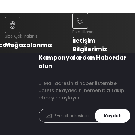
Bize Ulaşın
Size Çok Yakınız
İletişim
.com
Mağazalarımız
Bilgilerimiz
Kampanyalardan Haberdar
olun
E-Mail adresinizi haber listemize
ücretsiz kaydedin, hemen bizi takip
etmeye başlayın.
Kaydet