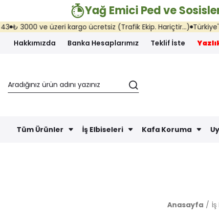
Yağ Emici Ped ve Sosisler
3000 ve üzeri kargo ücretsiz (Trafik Ekip. Hariçtir...)
Türkiye'nin h
Hakkımızda
Banka Hesaplarımız
Teklif İste
Yazlık
Tüm Ürünler
İş Elbiseleri
Kafa Koruma
Uy
Anasayfa
İş