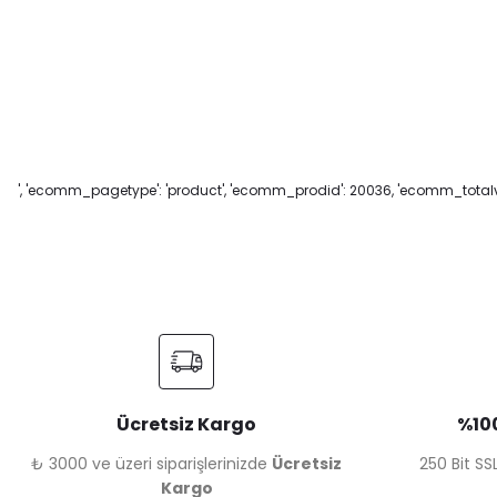
', 'ecomm_pagetype': 'product', 'ecomm_prodid': 20036, 'ecomm_totalva
Ücretsiz Kargo
%100
₺ 3000 ve üzeri siparişlerinizde
Ücretsiz
250 Bit SSL
Kargo