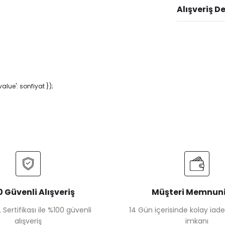
Alışveriş D
lue': sonfiyat });
 Güvenli Alışveriş
Müşteri Memnuni
 Sertifikası ile %100 güvenli
14 Gün içerisinde kolay iad
alışveriş
imkanı