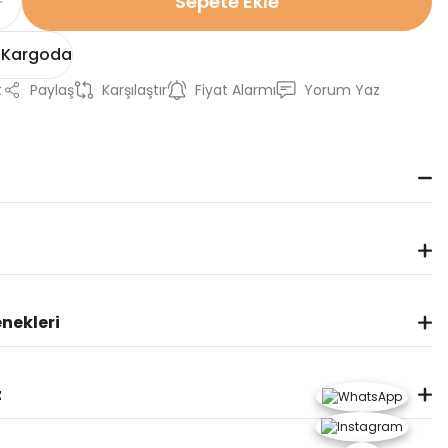
Sepete Ekle
 Kargoda
t
Paylaş
Karşılaştır
Fiyat Alarmı
Yorum Yaz
nekleri
z