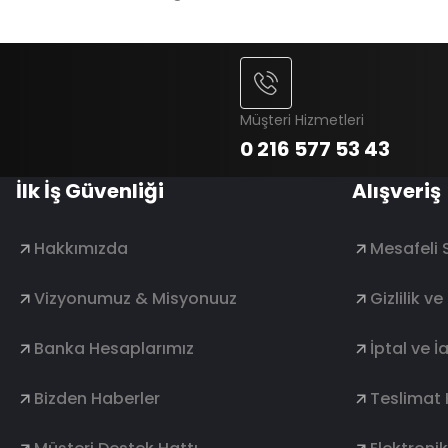
Müşteri Hizmetleri
0 216 577 53 43
İlk İş Güvenliği
Alışveriş
Hakkımızda
Mesafeli 
Vizyonumuz & Misyonuuz
Gizlilik v
Banka Hesaplarımız
İptal ve İ
Bizden Haberler
Teslimat 