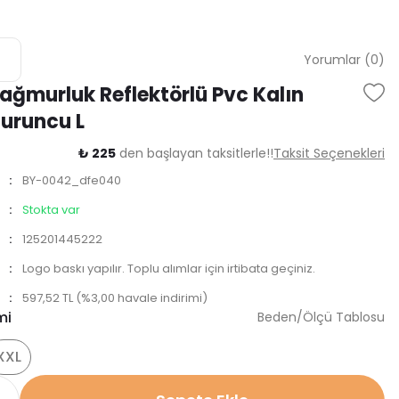
Yorumlar (0)
Yağmurluk Reflektörlü Pvc Kalın
uruncu L
₺ 225
den başlayan taksitlerle!!
Taksit Seçenekleri
BY-0042_dfe040
Stokta var
125201445222
Logo baskı yapılır. Toplu alımlar için irtibata geçiniz.
597,52 TL (%3,00 havale indirimi)
mi
Beden/Ölçü Tablosu
XXL