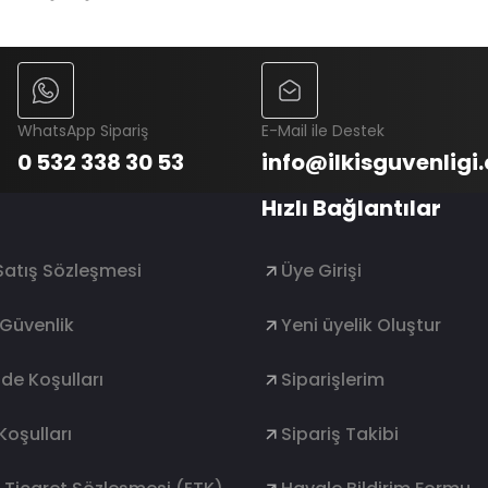
WhatsApp Sipariş
E-Mail ile Destek
0 532 338 30 53
info@ilkisguvenligi
Hızlı Bağlantılar
Satış Sözleşmesi
Üye Girişi
e Güvenlik
Yeni üyelik Oluştur
ade Koşulları
Siparişlerim
Koşulları
Sipariş Takibi