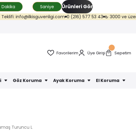
Ürünleri Gör
Dakika
Saniye
fi: info@ilkisguvenligi.com
0 (216) 577 53 43
₺ 3000 ve üzeri kargo 
Favorilerim
Üye Girişi
Sepetim
i
Göz Koruma
Ayak Koruma
El Koruma
 Kumaş Turuncu L