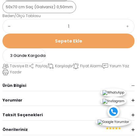
50x70 cm Saç (Galvaniz) 0,50mm
Beden/Ölçü Tablosu
Sepete Ekle
3 Günde Kargoda
Tavsiye Et
Paylaş
Karşılaştır
Fiyat Alarmı
Yorum Yaz
Yazdır
Ürün Bilgisi
Yorumlar
Taksit Seçenekleri
★★★★★
Önerileriniz