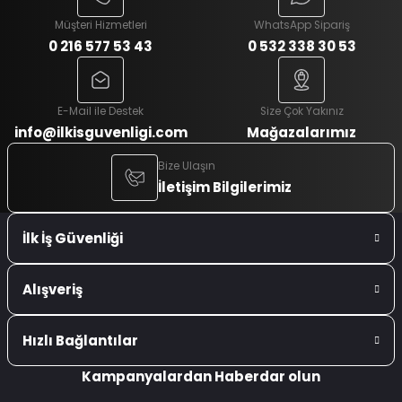
Müşteri Hizmetleri
WhatsApp Sipariş
0 216 577 53 43
0 532 338 30 53
E-Mail ile Destek
Size Çok Yakınız
info@ilkisguvenligi.com
Mağazalarımız
Bize Ulaşın
İletişim Bilgilerimiz
İlk İş Güvenliği
Alışveriş
Hızlı Bağlantılar
Kampanyalardan Haberdar olun