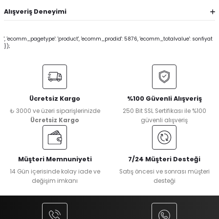
Alışveriş Deneyimi
', 'ecomm_pagetype': 'product', 'ecomm_prodid': 5876, 'ecomm_totalvalue': sonfiyat
});
Ücretsiz Kargo
%100 Güvenli Alışveriş
₺ 3000 ve üzeri siparişlerinizde
250 Bit SSL Sertifikası ile %100
Ücretsiz Kargo
güvenli alışveriş
Müşteri Memnuniyeti
7/24 Müşteri Desteği
14 Gün içerisinde kolay iade ve
Satış öncesi ve sonrası müşteri
değişim imkanı
desteği