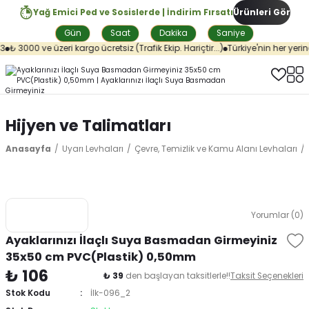
Yağ Emici Ped ve Sosislerde | İndirim Fırsatı
Ürünleri Gör
Gün
Saat
Dakika
Saniye
₺ 3000 ve üzeri kargo ücretsiz (Trafik Ekip. Hariçtir...)
Türkiye'nin her yerine
Hijyen ve Talimatları
Anasayfa
Uyarı Levhaları
Çevre, Temizlik ve Kamu Alanı Levhaları
Yorumlar (0)
Ayaklarınızı İlaçlı Suya Basmadan Girmeyiniz
35x50 cm PVC(Plastik) 0,50mm
₺ 106
₺ 39
den başlayan taksitlerle!!
Taksit Seçenekleri
Stok Kodu
İlk-096_2