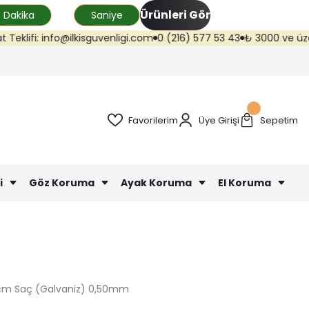
Ürünleri Gör
Dakika
Saniye
fi: info@ilkisguvenligi.com
0 (216) 577 53 43
₺ 3000 ve üzeri kargo
Favorilerim
Üye Girişi
Sepetim
i
Göz Koruma
Ayak Koruma
El Koruma
0 cm Saç (Galvaniz) 0,50mm