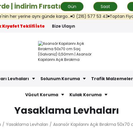
de | İndirim Fırsatı
Gün
Saat
er yerine aynı günde kargo...
0 (216) 577 53 43
Toptan Fiyat Tekli
 Kıyafet Teklifi İste
Bize Ulaşın
arı Levhaları
Solunum Koruma
Trafik Malzemeler
Vücut Koruma
Kulak Koruma
Yasaklama Levhaları
ı
Yasaklama Levhaları
Asansör Kapılarını Açık Bırakma 50x7