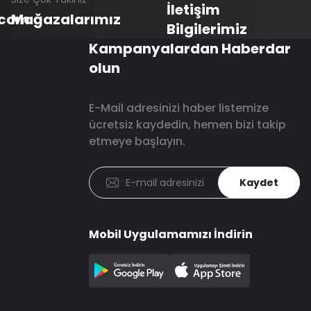
İletişim
.com
Mağazalarımız
Bilgilerimiz
Kampanyalardan Haberdar
olun
E-Mail adresinizi haber listemize
ücretsiz kaydedin, hemen bizi takip
etmeye başlayın.
Kaydet
Mobil Uygulamamızı İndirin