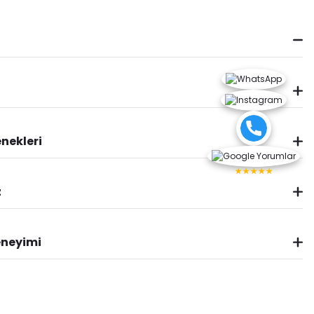
nekleri
★★★★★
z
eneyimi