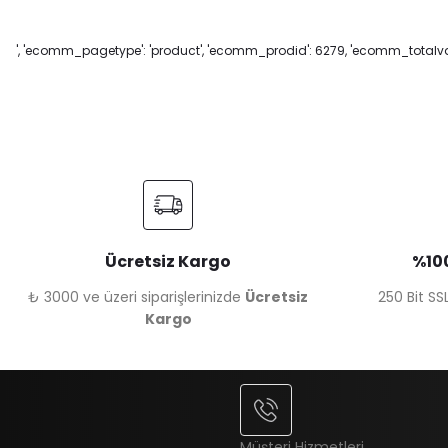
', 'ecomm_pagetype': 'product', 'ecomm_prodid': 6279, 'ecomm_totalvalu
Ücretsiz Kargo
%100
₺ 3000 ve üzeri siparişlerinizde
Ücretsiz
250 Bit SSL
Kargo
Müşteri Hizmetleri