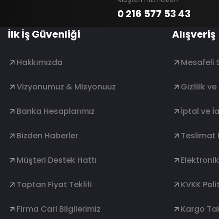
0 216 577 53 43
İlk İş Güvenliği
Alışveriş
Hakkımızda
Mesafeli 
Vizyonumuz & Misyonuuz
Gizlilik v
Banka Hesaplarımız
İptal ve İ
Bizden Haberler
Teslimat 
Müşteri Destek Hattı
Elektroni
Toptan Fiyat Teklifi
KVKK Polit
Firma Cari Bilgilerimiz
Kargo Tak