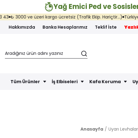
Yağ Emici Ped ve Sosisler
 3000 ve üzeri kargo ücretsiz (Trafik Ekip. Hariçtir...)
Türkiye'nin h
Hakkımızda
Banka Hesaplarımız
Teklif İste
Yazlık
Tüm Ürünler
İş Elbiseleri
Kafa Koruma
Uy
Anasayfa
Uyarı Levhalar