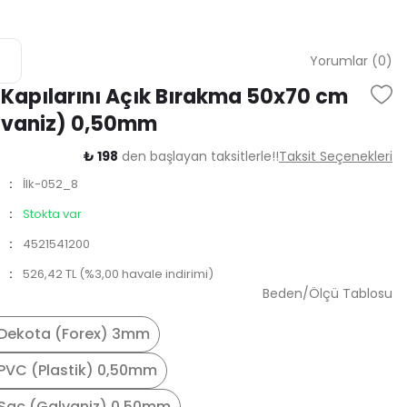
Yorumlar (0)
Kapılarını Açık Bırakma 50x70 cm
lvaniz) 0,50mm
₺ 198
den başlayan taksitlerle!!
Taksit Seçenekleri
İlk-052_8
Stokta var
4521541200
526,42 TL (%3,00 havale indirimi)
Beden/Ölçü Tablosu
Dekota (Forex) 3mm
PVC (Plastik) 0,50mm
Saç (Galvaniz) 0,50mm