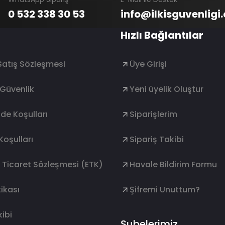
0 532 338 30 53
info@ilkisguvenligi
Hızlı Bağlantılar
Satış Sözleşmesi
Üye Girişi
e Güvenlik
Yeni üyelik Oluştur
ade Koşulları
Siparişlerim
Koşulları
Sipariş Takibi
k Ticaret Sözleşmesi (ETK)
Havale Bildirim Formu
ikası
Şifremi Unuttum?
ibi
Şubelerimiz