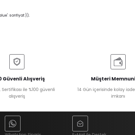
e': sonfiyat });
 Güvenli Alışveriş
Müşteri Memnuni
 Sertifikası ile %100 güvenli
14 Gün içerisinde kolay iad
alışveriş
imkanı
WhatsApp Sipariş
E-Mail ile Destek