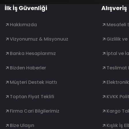
İlk İş Güvenliği
Alışveriş
Hakkımızda
Mesafeli 
Vizyonumuz & Misyonuuz
Gizlilik v
Banka Hesaplarımız
İptal ve İ
Bizden Haberler
Teslimat 
Müşteri Destek Hattı
Elektroni
Toptan Fiyat Teklifi
KVKK Polit
Firma Cari Bilgilerimiz
Kargo Tak
Bize Ulaşın
Kışlık İş E