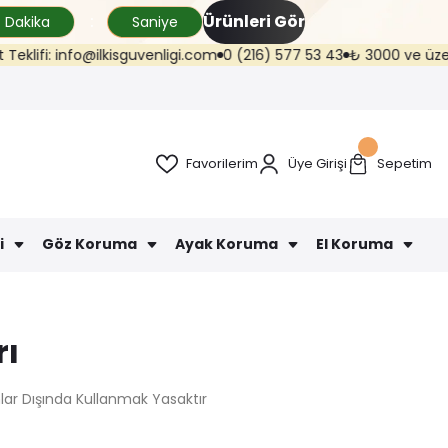
Ürünleri Gör
Dakika
Saniye
i: info@ilkisguvenligi.com
0 (216) 577 53 43
₺ 3000 ve üzeri kargo 
Favorilerim
Üye Girişi
Sepetim
i
Göz Koruma
Ayak Koruma
El Koruma
rı
ar Dışında Kullanmak Yasaktır