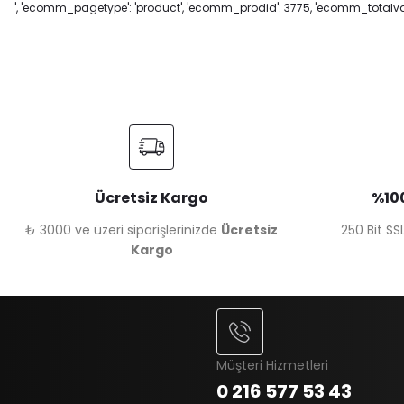
', 'ecomm_pagetype': 'product', 'ecomm_prodid': 3775, 'ecomm_totalvalu
Ücretsiz Kargo
%100
₺ 3000 ve üzeri siparişlerinizde
Ücretsiz
250 Bit SSL
Kargo
Müşteri Hizmetleri
0 216 577 53 43