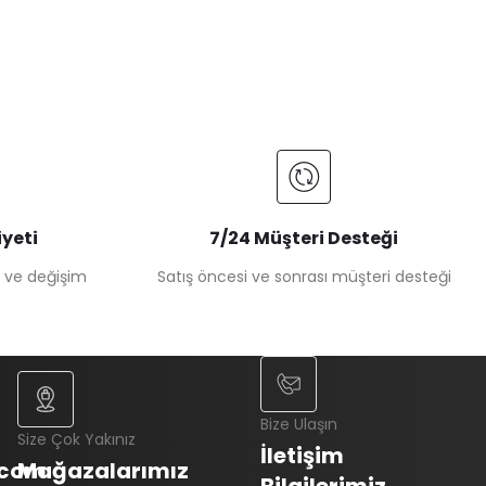
yeti
7/24 Müşteri Desteği
e ve değişim
Satış öncesi ve sonrası müşteri desteği
Bize Ulaşın
Size Çok Yakınız
İletişim
.com
Mağazalarımız
Bilgilerimiz