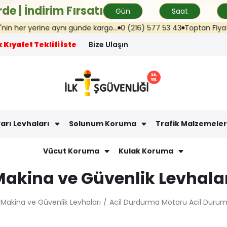
de | İndirim Fırsatı
Gün
Saat
r yerine aynı günde kargo...
0 (216) 577 53 43
Toptan Fiyat Teklif
 Kıyafet Teklifi İste
Bize Ulaşın
arı Levhaları
Solunum Koruma
Trafik Malzemeler
Vücut Koruma
Kulak Koruma
akina ve Güvenlik Levhala
Makina ve Güvenlik Levhaları
Acil Durdurma Motoru Acil Duruml