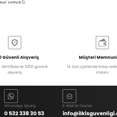
e': sonfiyat });
 Güvenli Alışveriş
Müşteri Memnuni
 Sertifikası ile %100 güvenli
14 Gün içerisinde kolay iad
alışveriş
imkanı
WhatsApp Sipariş
E-Mail ile Destek
0 532 338 30 53
info@ilkisguvenligi