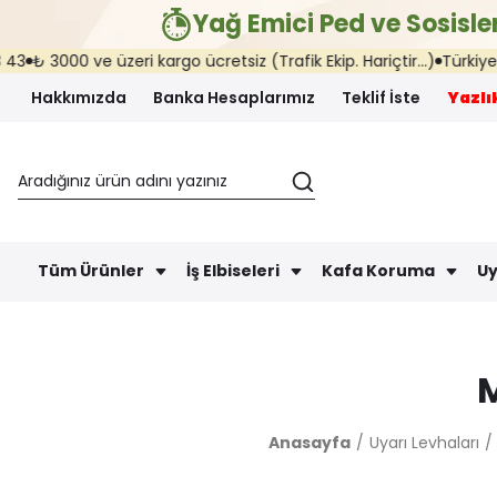
Yağ Emici Ped ve Sosisler
3000 ve üzeri kargo ücretsiz (Trafik Ekip. Hariçtir...)
Türkiye'nin he
Hakkımızda
Banka Hesaplarımız
Teklif İste
Yazlık
Tüm Ürünler
İş Elbiseleri
Kafa Koruma
Uy
M
Anasayfa
Uyarı Levhaları