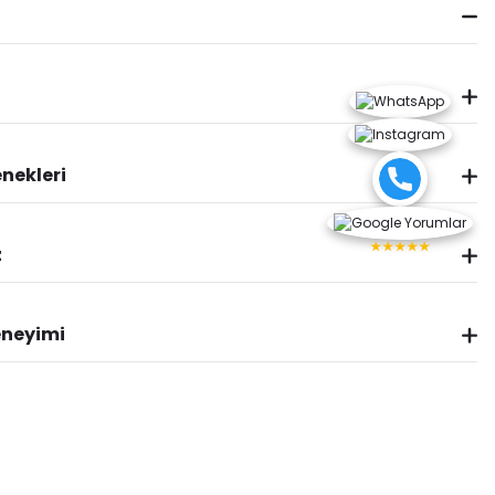
nekleri
★★★★★
z
eneyimi