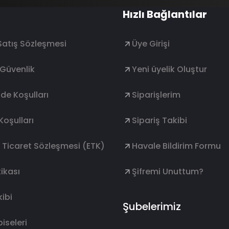
Hızlı Bağlantılar
Satış Sözleşmesi
Üye Girişi
e Güvenlik
Yeni üyelik Oluştur
ade Koşulları
Siparişlerim
Koşulları
Sipariş Takibi
k Ticaret Sözleşmesi (ETK)
Havale Bildirim Formu
ikası
Şifremi Unuttum?
ibi
Şubelerimiz
lbiseleri