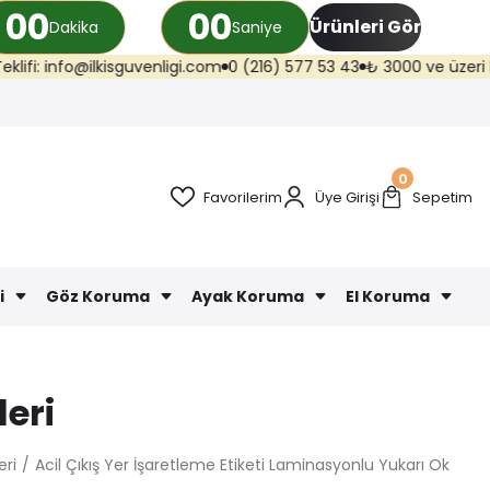
00
00
Ürünleri Gör
Dakika
Saniye
ilkisguvenligi.com
0 (216) 577 53 43
₺ 3000 ve üzeri kargo ücretsiz 
0
Favorilerim
Üye Girişi
Sepetim
i
Göz Koruma
Ayak Koruma
El Koruma
leri
eri
Acil Çıkış Yer İşaretleme Etiketi Laminasyonlu Yukarı Ok