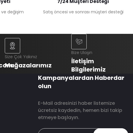
yeti
7/24 Müşteri Desteği
e ve değişim
Satış öncesi ve sonrası müşteri desteği
Bize Ulaşın
Size Çok Yakınız
İletişim
.com
Mağazalarımız
Bilgilerimiz
Kampanyalardan Haberdar
olun
E-Mail adresinizi haber listemize
ücretsiz kaydedin, hemen bizi takip
etmeye başlayın.