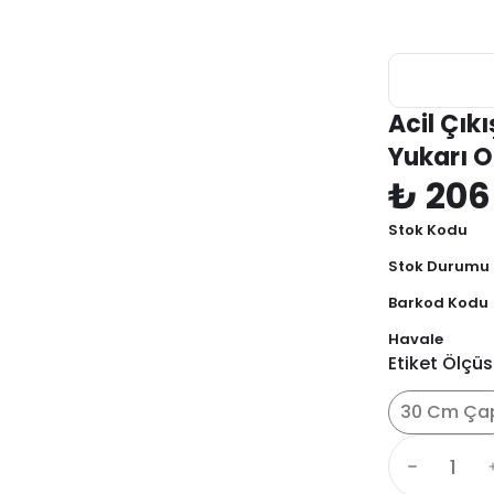
Acil Çık
Yukarı O
₺ 206
Stok Kodu
Stok Durumu
Barkod Kodu
Havale
Etiket Ölçü
30 Cm Ça