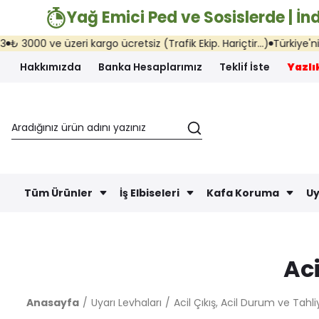
Yağ Emici Ped ve Sosislerde | İnd
zeri kargo ücretsiz (Trafik Ekip. Hariçtir...)
Türkiye'nin her yerine
Hakkımızda
Banka Hesaplarımız
Teklif İste
Yazlık
Tüm Ürünler
İş Elbiseleri
Kafa Koruma
Uy
Aci
Anasayfa
Uyarı Levhaları
Acil Çıkış, Acil Durum ve Tahli