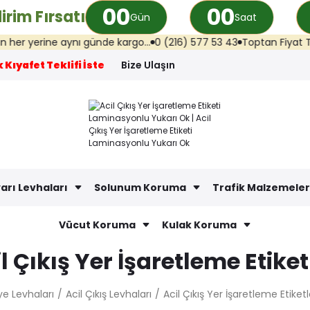
00
00
irim Fırsatı
Gün
Saat
 aynı günde kargo...
0 (216) 577 53 43
Toptan Fiyat Teklifi: info@
 Kıyafet Teklifi İste
Bize Ulaşın
arı Levhaları
Solunum Koruma
Trafik Malzemeler
Vücut Koruma
Kulak Koruma
l Çıkış Yer İşaretleme Etiket
ye Levhaları
Acil Çıkış Levhaları
Acil Çıkış Yer İşaretleme Etiketl