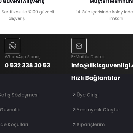
 Güvenli Alışveriş
Müşteri Memnuni
 Sertifikası ile %100 güvenli
14 Gün içerisinde kolay iad
alışveriş
imkanı
WhatsApp Sipariş
E-Mail ile Destek
0 532 338 30 53
info@ilkisguvenligi
Hızlı Bağlantılar
Satış Sözleşmesi
Üye Girişi
e Güvenlik
Yeni üyelik Oluştur
ade Koşulları
Siparişlerim