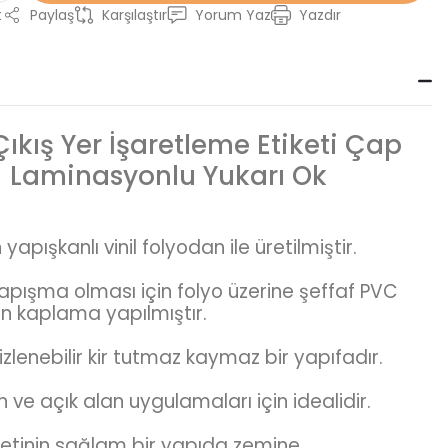
t
Paylaş
Karşılaştır
Yorum Yaz
Yazdır
Çıkış Yer İşaretleme Etiketi Çap
Laminasyonlu Yukarı Ok
apışkanlı vinil folyodan ile üretilmiştir.
 yapışma olması için folyo üzerine şeffaf PVC
n kaplama yapılmıştır.
zlenebilir kir tutmaz kaymaz bir yapıfadır.
n ve açık alan uygulamaları için idealidir.
retinin sağlam bir yapıda zemine