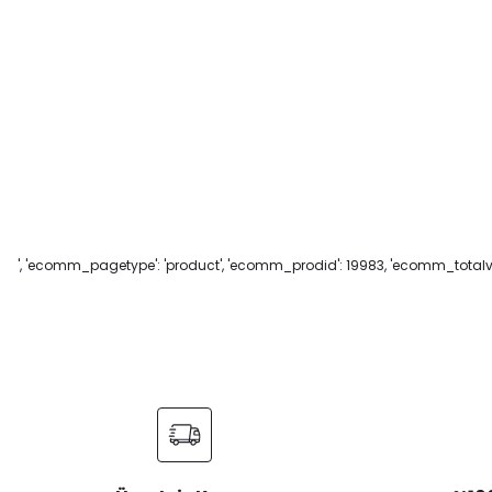
', 'ecomm_pagetype': 'product', 'ecomm_prodid': 19983, 'ecomm_totalval