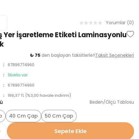
Yorumlar (0)
ış Yer İşaretleme Etiketi Laminasyonlu
k
₺ 75
den başlayan taksitlerle!!
Taksit Seçenekleri
67896774960
Stokta var
67896774960
199,37 TL (%3,00 havale indirimi)
sü
Beden/Ölçü Tablosu
p
40 Cm Çap
50 Cm Çap
Sepete Ekle