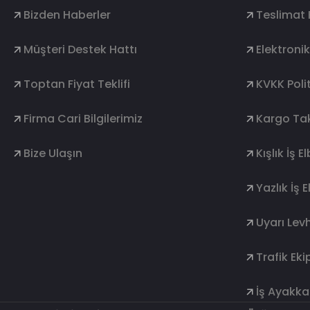
Bizden Haberler
Teslimat 
Müşteri Destek Hattı
Elektroni
Toptan Fiyat Teklifi
KVKK Polit
Firma Cari Bilgilerimiz
Kargo Tak
Bize Ulaşın
Kışlık İş E
Yazlık İş E
Uyarı Levh
Trafik Ek
İş Ayakkab