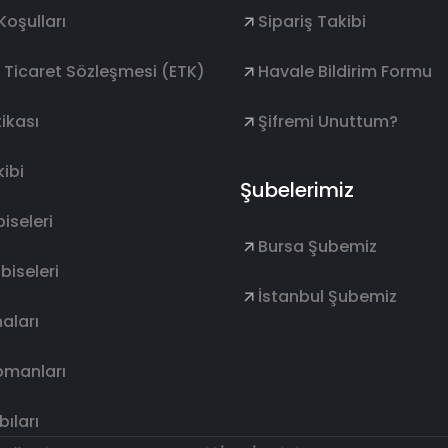
Koşulları
Sipariş Takibi
k Ticaret Sözleşmesi (ETK)
Havale Bildirim Formu
ikası
Şifremi Unuttum?
ibi
Şubelerimiz
lbiseleri
Bursa Şubemiz
lbiseleri
İstanbul Şubemiz
aları
ipmanları
ıları