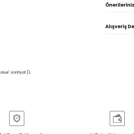
Önerilerini
Alışveriş D
ue': sonfiyat });