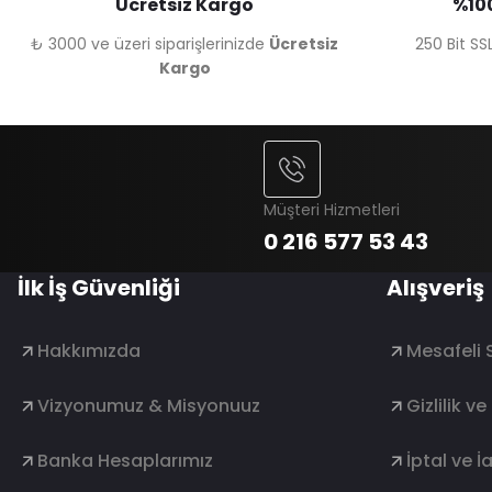
Ücretsiz Kargo
%100
₺ 3000 ve üzeri siparişlerinizde
Ücretsiz
250 Bit SSL
Kargo
Müşteri Hizmetleri
0 216 577 53 43
İlk İş Güvenliği
Alışveriş
Hakkımızda
Mesafeli 
Vizyonumuz & Misyonuuz
Gizlilik v
Banka Hesaplarımız
İptal ve İ