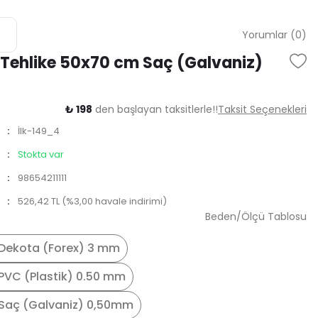
Yorumlar (0)
 Tehlike 50x70 cm Saç (Galvaniz)
₺ 198
den başlayan taksitlerle!!
Taksit Seçenekleri
İlk-149_4
Stokta var
98654211111
526,42 TL (%3,00 havale indirimi)
Beden/Ölçü Tablosu
Dekota (Forex) 3 mm
PVC (Plastik) 0.50 mm
Saç (Galvaniz) 0,50mm