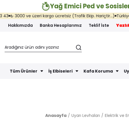
Yağ Emici Ped ve Sosisler
₺ 3000 ve üzeri kargo ücretsiz (Trafik Ekip. Hariçtir...)
Türkiye'nin
Hakkımızda
Banka Hesaplarımız
Teklif İste
Yazlık
Tüm Ürünler
İş Elbiseleri
Kafa Koruma
Uy
Anasayfa
Uyarı Levhaları
Elektrik ve E