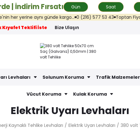
de | İndirim Fırsatı
Gün
Saat
 her yerine aynı günde kargo...
0 (216) 577 53 43
Toptan Fiyat Tek
 Kıyafet Teklifi İste
Bize Ulaşın
arı Levhaları
Solunum Koruma
Trafik Malzemeler
Vücut Koruma
Kulak Koruma
Elektrik Uyarı Levhaları
nerji Kaynaklı Tehlike Levhaları
Elektrik Uyarı Levhaları
380 volt