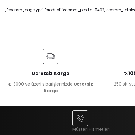
', 'ecomm_pagetype': 'product', 'ecomm_prodid': 11492, 'ecomm_totalval
Ücretsiz Kargo
%100
₺ 3000 ve üzeri siparişlerinizde
Ücretsiz
250 Bit SSL
Kargo
Müşteri Hizmetleri