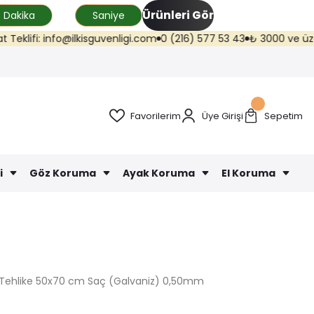
Ürünleri Gör
Dakika
Saniye
lifi: info@ilkisguvenligi.com
0 (216) 577 53 43
₺ 3000 ve üzeri kar
Favorilerim
Üye Girişi
Sepetim
i
Göz Koruma
Ayak Koruma
El Koruma
 Tehlike 50x70 cm Saç (Galvaniz) 0,50mm