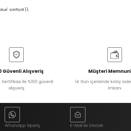
ue': sonfiyat });
 Güvenli Alışveriş
Müşteri Memnuni
 Sertifikası ile %100 güvenli
14 Gün içerisinde kolay iad
alışveriş
imkanı
WhatsApp Sipariş
E-Mail ile Destek