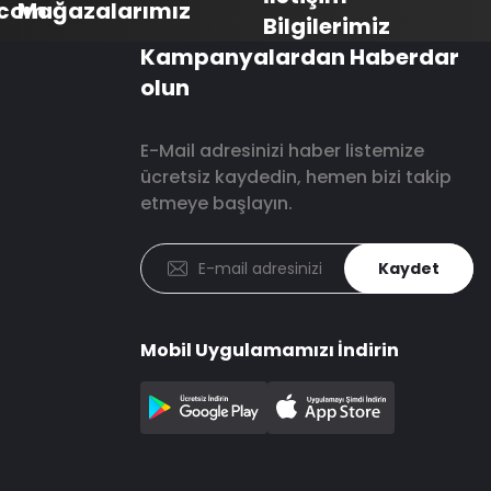
.com
Mağazalarımız
Bilgilerimiz
Kampanyalardan Haberdar
olun
E-Mail adresinizi haber listemize
ücretsiz kaydedin, hemen bizi takip
etmeye başlayın.
Kaydet
Mobil Uygulamamızı İndirin