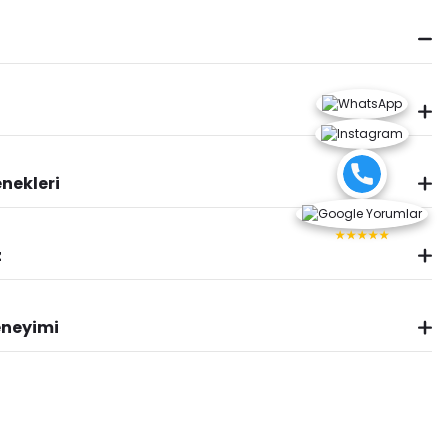
nekleri
★★★★★
z
eneyimi