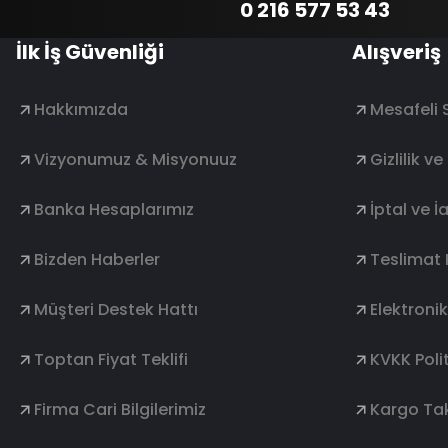
0 216 577 53 43
İlk İş Güvenliği
Alışveriş
Hakkımızda
Mesafeli 
Vizyonumuz & Misyonuuz
Gizlilik v
Banka Hesaplarımız
İptal ve İ
Bizden Haberler
Teslimat 
Müşteri Destek Hattı
Elektroni
Toptan Fiyat Teklifi
KVKK Polit
Firma Cari Bilgilerimiz
Kargo Tak