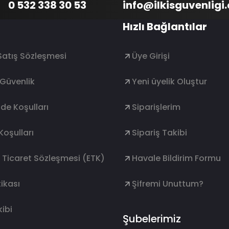
0 532 338 30 53
info@ilkisguvenligi
Hızlı Bağlantılar
Satış Sözleşmesi
Üye Girişi
e Güvenlik
Yeni üyelik Oluştur
ade Koşulları
Siparişlerim
Koşulları
Sipariş Takibi
k Ticaret Sözleşmesi (ETK)
Havale Bildirim Formu
ikası
Şifremi Unuttum?
ibi
Şubelerimiz