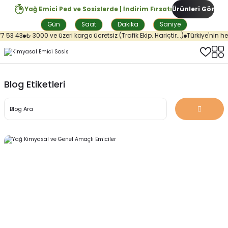
Yağ Emici Ped ve Sosislerde | İndirim Fırsatı
Ürünleri Gör
Gün
Saat
Dakika
Saniye
7 53 43
₺ 3000 ve üzeri kargo ücretsiz (Trafik Ekip. Hariçtir...)
Türkiye'nin her
Blog Etiketleri