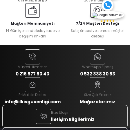
Ücretsiz Kargo
güvenli alışveriş
★★★★★
Müşteri Memnuniyeti
7/24 Müşteri Desteği
14 Gün içerisinde kolay iade ve
Satış öncesi ve sonrası müşteri
değişim imkanı
desteği
Müşteri Hizmetleri
WhatsApp Sipariş
0 216 577 53 43
0 532 338 30 53
E-Mail ile Destek
Size Çok Yakınız
info@ilkisguvenligi.com
Mağazalarımız
Bize Ulaşın
İletişim Bilgilerimiz