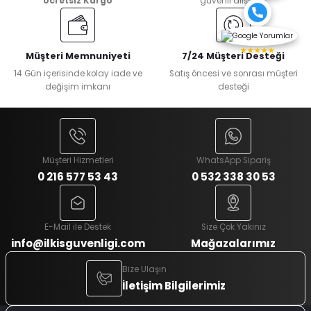
Ücretsiz Kargo
güvenli alışveriş
★★★★★
Müşteri Memnuniyeti
7/24 Müşteri Desteği
14 Gün içerisinde kolay iade ve
Satış öncesi ve sonrası müşteri
değişim imkanı
desteği
Müşteri Hizmetleri
WhatsApp Sipariş
0 216 577 53 43
0 532 338 30 53
E-Mail ile Destek
Size Çok Yakınız
info@ilkisguvenligi.com
Mağazalarımız
Bize Ulaşın
İletişim Bilgilerimiz