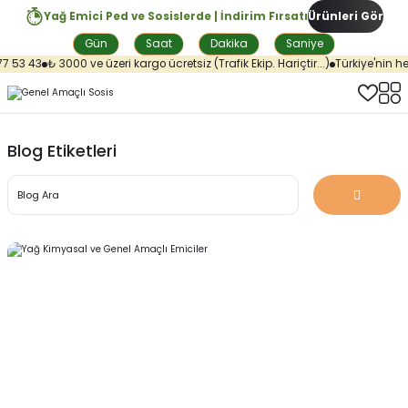
Yağ Emici Ped ve Sosislerde | İndirim Fırsatı
Ürünleri Gör
Gün
Saat
Dakika
Saniye
7 53 43
₺ 3000 ve üzeri kargo ücretsiz (Trafik Ekip. Hariçtir...)
Türkiye'nin her
Blog Etiketleri